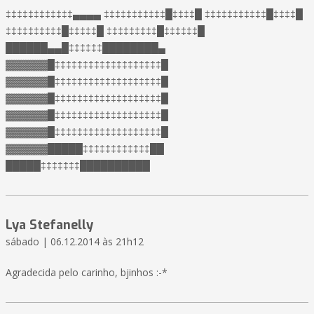
‡‡‡‡‡‡‡‡‡‡‡‡▄▄▄▄ ‡‡‡‡‡‡‡‡‡‡‡█‡‡‡‡█ ‡‡‡‡‡‡‡‡‡‡‡█‡‡‡‡█
‡‡‡‡‡‡‡‡‡‡█‡‡‡‡‡█ ‡‡‡‡‡‡‡‡‡█‡‡‡‡‡‡█
██████▄▄█‡‡‡‡‡‡████████▄
▓▓▓▓▓▓█‡‡‡‡‡‡‡‡‡‡‡‡‡‡‡‡‡‡‡█
▓▓▓▓▓▓█‡‡‡‡‡‡‡‡‡‡‡‡‡‡‡‡‡‡‡█
▓▓▓▓▓▓█‡‡‡‡‡‡‡‡‡‡‡‡‡‡‡‡‡‡‡█
▓▓▓▓▓▓█‡‡‡‡‡‡‡‡‡‡‡‡‡‡‡‡‡‡‡█
▓▓▓▓▓▓█‡‡‡‡‡‡‡‡‡‡‡‡‡‡‡‡‡‡‡█
▓▓▓▓▓▓█████‡‡‡‡‡‡‡‡‡‡‡‡██
█████‡‡‡‡‡‡‡██████████
Lya Stefanelly
sábado | 06.12.2014 às 21h12
Agradecida pelo carinho, bjinhos :-*