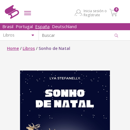
0
Inicia sesión o
Regístrate
Brasil
Portugal
España
Deutschland
Home
/
Libros
/
Sonho de Natal