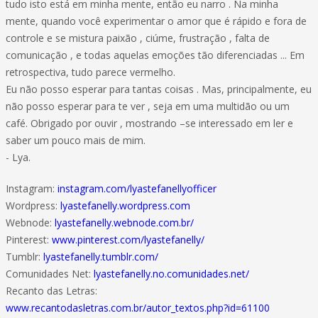
tudo isto está em minha mente, então eu narro . Na minha
mente, quando você experimentar o amor que é rápido e fora de
controle e se mistura paixão , ciúme, frustração , falta de
comunicação , e todas aquelas emoções tão diferenciadas ... Em
retrospectiva, tudo parece vermelho.
Eu não posso esperar para tantas coisas . Mas, principalmente, eu
não posso esperar para te ver , seja em uma multidão ou um
café. Obrigado por ouvir , mostrando –se interessado em ler e
saber um pouco mais de mim.
- Lya.
Instagram:
instagram.com/lyastefanellyofficer
Wordpress:
lyastefanelly.wordpress.com
Webnode:
lyastefanelly.webnode.com.br/
Pinterest:
www.pinterest.com/lyastefanelly/
Tumblr:
lyastefanelly.tumblr.com/
Comunidades Net:
lyastefanelly.no.comunidades.net/
Recanto das Letras:
www.recantodasletras.com.br/autor_textos.php?id=61100