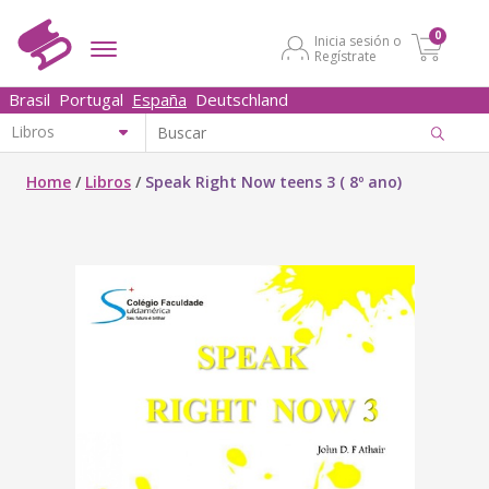
0
Inicia sesión o
Regístrate
Brasil
Portugal
España
Deutschland
Home
/
Libros
/
Speak Right Now teens 3 ( 8º ano)