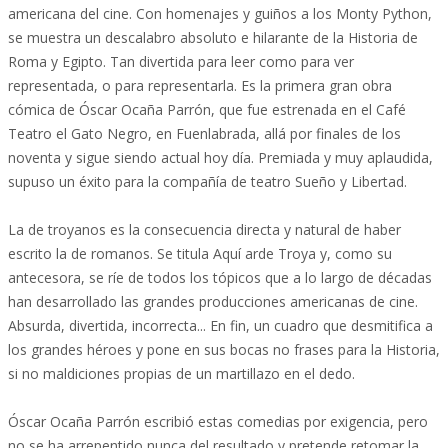
americana del cine. Con homenajes y guiños a los Monty Python,
se muestra un descalabro absoluto e hilarante de la Historia de
Roma y Egipto. Tan divertida para leer como para ver
representada, o para representarla. Es la primera gran obra
cómica de Óscar Ocaña Parrón, que fue estrenada en el Café
Teatro el Gato Negro, en Fuenlabrada, allá por finales de los
noventa y sigue siendo actual hoy día. Premiada y muy aplaudida,
supuso un éxito para la compañía de teatro Sueño y Libertad.
La de troyanos es la consecuencia directa y natural de haber
escrito la de romanos. Se titula Aquí arde Troya y, como su
antecesora, se ríe de todos los tópicos que a lo largo de décadas
han desarrollado las grandes producciones americanas de cine.
Absurda, divertida, incorrecta... En fin, un cuadro que desmitifica a
los grandes héroes y pone en sus bocas no frases para la Historia,
si no maldiciones propias de un martillazo en el dedo.
Óscar Ocaña Parrón escribió estas comedias por exigencia, pero
no se ha arrepentido nunca del resultado y pretende retomar la