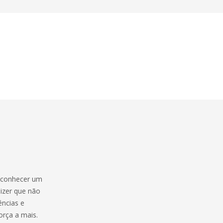
a conhecer um
dizer que não
ências e
orça a mais.