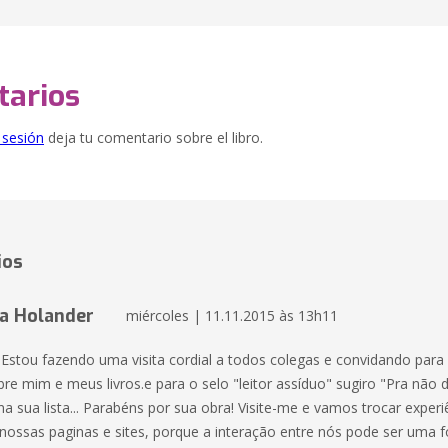
arios
e sesión
deja tu comentario sobre el libro.
ios
a Holander
miércoles | 11.11.2015 às 13h11
 Estou fazendo uma visita cordial a todos colegas e convidando par
re mim e meus livros.e para o selo "leitor assíduo" sugiro "Pra não 
na sua lista... Parabéns por sua obra! Visite-me e vamos trocar experi
nossas paginas e sites, porque a interação entre nós pode ser uma f