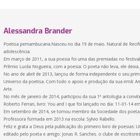
Alessandra Brander
Poetisa pernambucana.Nasceu no dia 19 de maio. Natural de Recife
adolescência.
Em março de 2011, a sua poesia foi uma das premiadas no festival de
Prêmio Lucila Nogueira, com a poesia: O poeta não leva, ele deixa..
No ano de abril de 2013, lançou de forma independente o seu primeir
Universo da poetisa. Com todo o apoio e produção da sua irmã: A
Arte.
No mês de janeiro de 2014, participou da sua 1ª antologia a convit
Roberto Ferrari, livro: You and I que foi lançado no dia: 11-01-14 e
Em setembro de 2014, se tornou membro da Sociedade dos poetas
Professora formada em 2013 na escola: Sylvio Rabello.
Feliz e grata a Deus pela publicação do primeiro livro de poesias
editado pelo poeta e amigo: Jonas R. Sanches. o clube de escritor