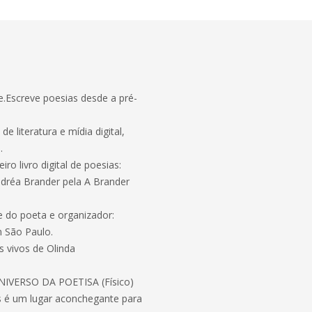
.Escreve poesias desde a pré-
 literatura e mídia digital,
.
o livro digital de poesias:
ndréa Brander pela A Brander
e do poeta e organizador:
m São Paulo.
 vivos de Olinda
: UNIVERSO DA POETISA (Físico)
es é um lugar aconchegante para