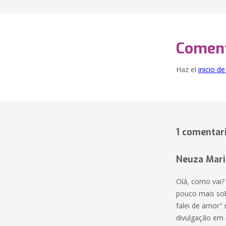
Coment
Haz el
inicio d
1 comentar
Neuza Mari
Olá, como vai?
pouco mais sob
falei de amor" 
divulgação em 