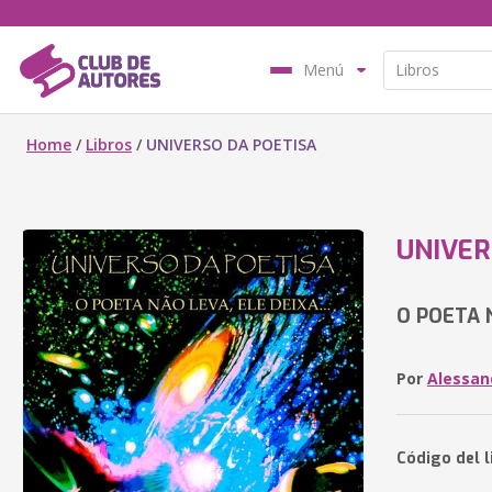
Menú
Home
/
Libros
/
UNIVERSO DA POETISA
UNIVER
O POETA N
Por
Alessan
Código del l