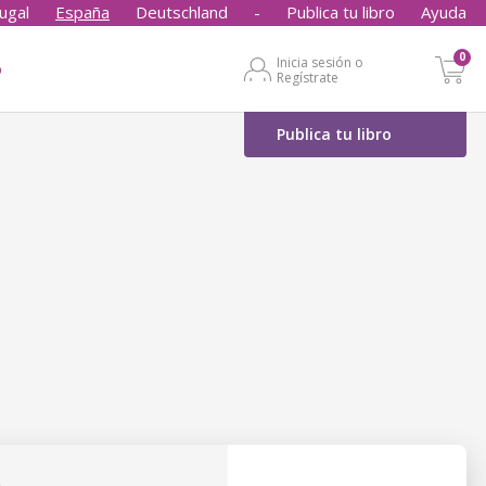
ugal
España
Deutschland
-
Publica tu libro
Ayuda
0
Inicia sesión o
o
Regístrate
Publica tu libro