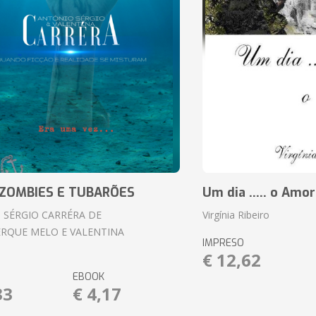
ZOMBIES E TUBARÕES
Um dia ..... o Amor
 SÉRGIO CARRÉRA DE
Virgínia Ribeiro
RQUE MELO E VALENTINA
IMPRESO
€ 12,62
EBOOK
33
€ 4,17