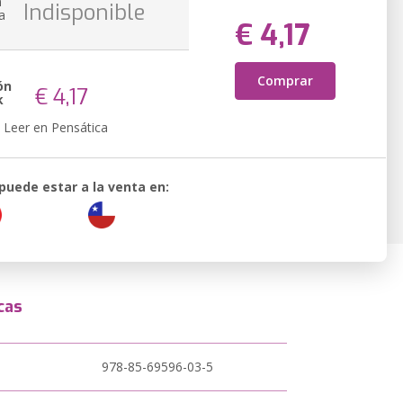
n
Indisponible
a
€ 4,17
Comprar
ón
€ 4,17
k
Leer en Pensática
 puede estar a la venta en:
cas
978-85-69596-03-5