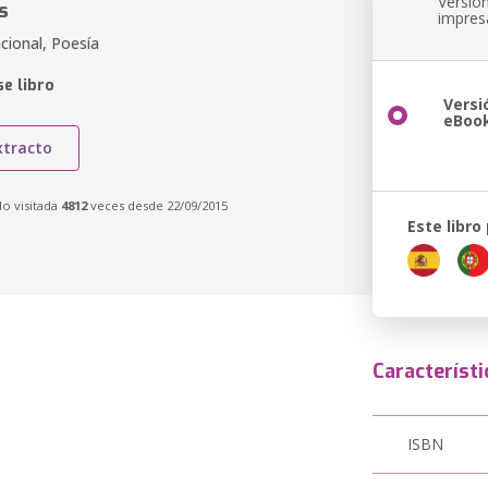
Versió
s
impres
cional, Poesía
e libro
Versi
eBoo
xtracto
do visitada
4812
veces desde 22/09/2015
Este libro
Característi
ISBN