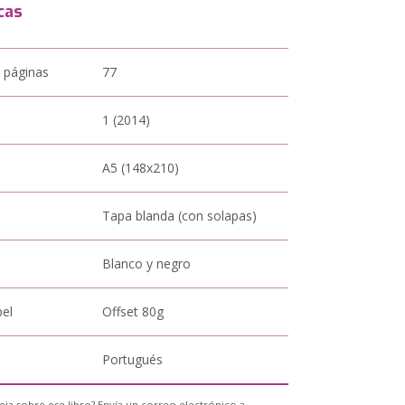
cas
 páginas
77
1 (2014)
A5 (148x210)
Tapa blanda (con solapas)
Blanco y negro
pel
Offset 80g
Portugués
eja sobre ese libro? Envía un correo electrónico a