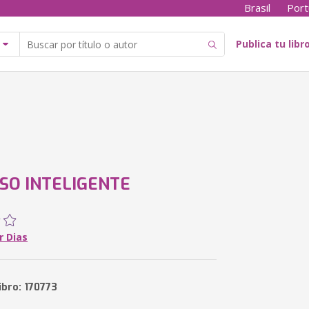
Brasil
Port
Publica tu libr
SO INTELIGENTE
r Dias
ibro: 170773