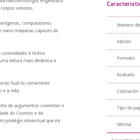
e da nanotecnologia, engenharia
Característi
 corpos celestes.
lienígenas, computadores
Número de
 e nano máquinas capazes de
Edición
curiosidades e textos
Formato
uma leitura mais dinâmica e
Acabado
oderão fazê-lo certamente
 e a vida.
Coloración
iante de argumentos coerentes e
Tipo de pa
lidade do Cosmos e da
privilégio intelectual que irá
Idioma
¿Tienes alguna qu