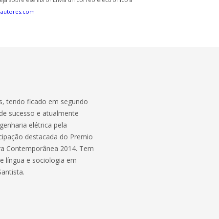
eautores.com
as, tendo ficado em segundo
os de sucesso e atualmente
enharia elétrica pela
cipação destacada do Premio
tura Contemporânea 2014. Tem
e língua e sociologia em
antista.