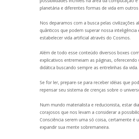
possibilidades incríveis na área da computação 
planetária e diferentes formas de vida em outros
Nos deparamos com a busca pelas civilizações a
quânticos que podem superar nossa inteligência
estabelecer vida artificial através do Cosmos.
Além de todo esse conteúdo diversos boxes com 
explicativos entremeiam as páginas, oferecendo 
didática buscando sempre as entrelinhas da vida.
Se for ler, prepare-se para receber idéias que p
repensar seu sistema de crenças sobre o universo
Num mundo materialista e reducionista, estar d
corajosos que nos levam a considerar a possibi
Consciência serem uma só coisa, certamente é um 
expandir sua mente sobremaneira.