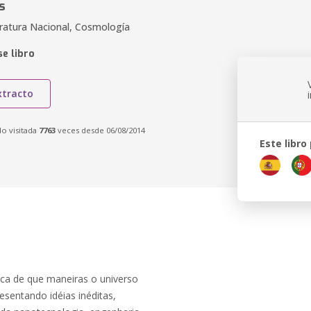
s
eratura Nacional, Cosmología
e libro
xtracto
do visitada
7763
veces desde 06/08/2014
Este libro
ica de que maneiras o universo
esentando idéias inéditas,