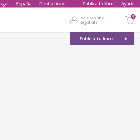
ugal
España
Deutschland
-
Publica tu libro
Ayuda
0
Inicia sesión o
o
Regístrate
Publica tu libro