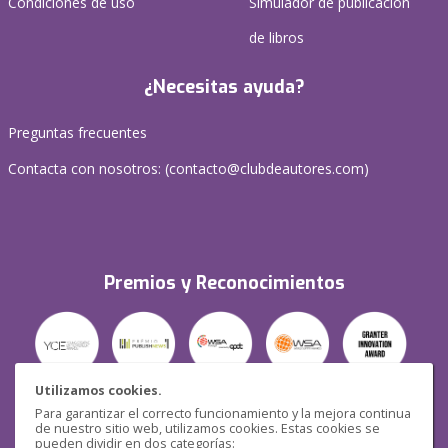
Condiciones de uso
Simulador de publicación
de libros
¿Necesitas ayuda?
Preguntas frecuentes
Contacta con nosotros: (
contacto@clubdeautores.com
)
Premios y Reconocimientos
Utilizamos cookies.
Para garantizar el correcto funcionamiento y la mejora continua
Seguridad
de nuestro sitio web, utilizamos cookies. Estas cookies se
pueden dividir en dos categorías: