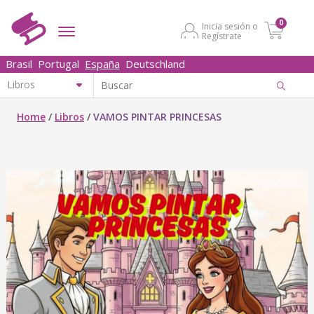
0
Inicia sesión o
Regístrate
Brasil
Portugal
España
Deutschland
Home
/
Libros
/
VAMOS PINTAR PRINCESAS