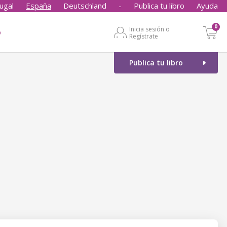
ugal
España
Deutschland
-
Publica tu libro
Ayuda
0
Inicia sesión o
o
Regístrate
Publica tu libro