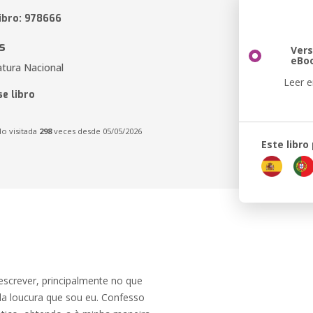
libro: 978666
s
Vers
eBo
atura Nacional
Leer e
e libro
do visitada
298
veces desde 05/05/2026
Este libro
escrever, principalmente no que
 da loucura que sou eu. Confesso