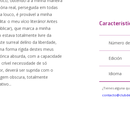
oético, obtendo-a à minha maneira
tória real, perseguida em todas
eta louco, é provável a minha
a: o meu vício literário! Antes
Característi
publicar), que marca a minha
 estava totalmente livre da
te surreal delírio da liberdade,
Número de
ma forma rígida destes meus
fórica absurda, com a capacidade
Edición
 crível necessidade de só
or, deverá ser suprida com o
Idioma
uagem obscura, totalmente
tivo...
¿Tienes alguna qu
contacto@clubd