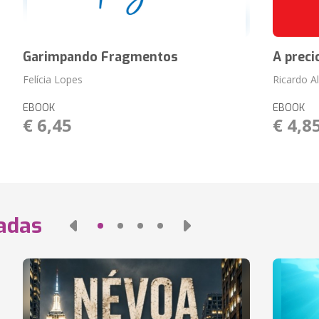
Garimpando Fragmentos
A preci
Felícia Lopes
Ricardo A
EBOOK
EBOOK
€ 6,45
€ 4,8
nadas