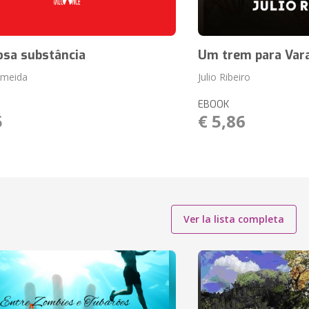
osa substância
Um trem para Var
lmeida
Julio Ribeiro
EBOOK
5
€ 5,86
Ver la lista completa