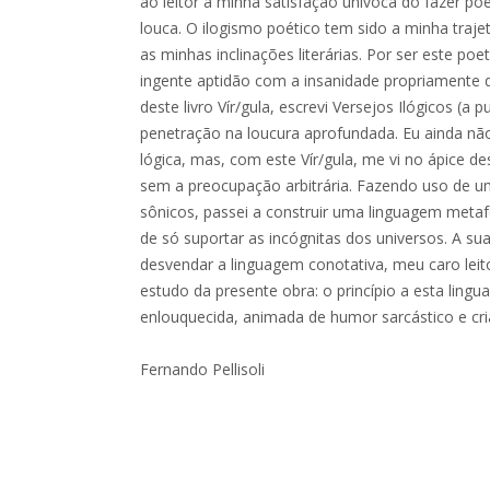
ao leitor a minha satisfação unívoca do fazer p
louca. O ilogismo poético tem sido a minha traje
as minhas inclinações literárias. Por ser este po
ingente aptidão com a insanidade propriamente dit
deste livro Vír/gula, escrevi Versejos Ilógicos (a 
penetração na loucura aprofundada. Eu ainda não
lógica, mas, com este Vír/gula, me vi no ápice des
sem a preocupação arbitrária. Fazendo uso de u
sônicos, passei a construir uma linguagem meta
de só suportar as incógnitas dos universos. A sua
desvendar a linguagem conotativa, meu caro leit
estudo da presente obra: o princípio a esta ling
enlouquecida, animada de humor sarcástico e cria
​​​​​​​Fernando Pellisoli