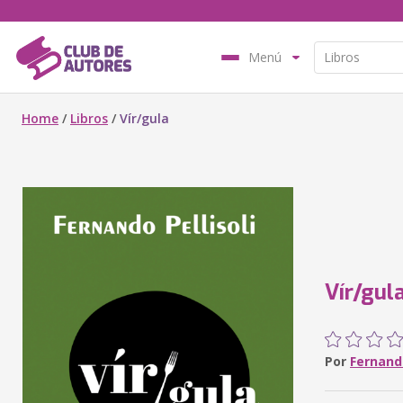
Menú
Home
/
Libros
/
Vír/gula
Vír/gul
Por
Fernando