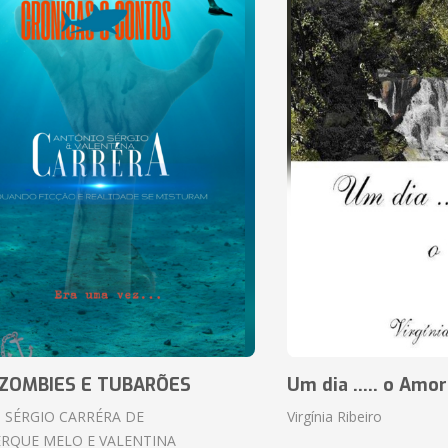
ZOMBIES E TUBARÕES
Um dia ..... o Amor
 SÉRGIO CARRÉRA DE
Virgínia Ribeiro
RQUE MELO E VALENTINA