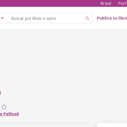
Brasil
Port
Publica tu libr
a
 Pellisoli