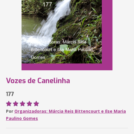
Vozes de Canelinha
177
Por
Organizadoras: Márcia Reis Bittencourt e Ilse Maria
Paulino Gomes