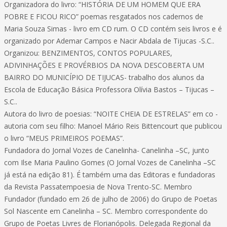
Organizadora do livro: “HISTÓRIA DE UM HOMEM QUE ERA
POBRE E FICOU RICO” poemas resgatados nos cadernos de
Maria Souza Simas - livro em CD rum. O CD contém seis livros e é
organizado por Ademar Campos e Nacir Abdala de Tijucas -S.C..
Organizou: BENZIMENTOS, CONTOS POPULARES,
ADIVINHAÇÕES E PROVÉRBIOS DA NOVA DESCOBERTA UM
BAIRRO DO MUNICÍPIO DE TIJUCAS- trabalho dos alunos da
Escola de Educação Básica Professora Olívia Bastos – Tijucas –
S.C..
Autora do livro de poesias: “NOITE CHEIA DE ESTRELAS” em co -
autoria com seu filho: Manoel Mário Reis Bittencourt que publicou
o livro “MEUS PRIMEIROS POEMAS”.
Fundadora do Jornal Vozes de Canelinha- Canelinha –SC, junto
com Ilse Maria Paulino Gomes (O Jornal Vozes de Canelinha –SC
já está na edição 81). É também uma das Editoras e fundadoras
da Revista Passatempoesia de Nova Trento-SC. Membro
Fundador (fundado em 26 de julho de 2006) do Grupo de Poetas
Sol Nascente em Canelinha – SC. Membro correspondente do
Grupo de Poetas Livres de Florianópolis. Delegada Regional da