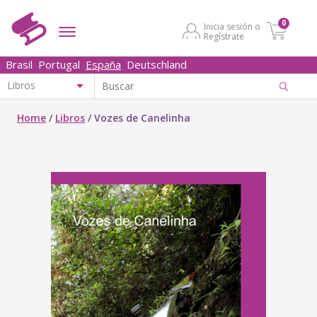
0
Inicia sesión o
Regístrate
Brasil
Portugal
España
Deutschland
Home
/
Libros
/
Vozes de Canelinha