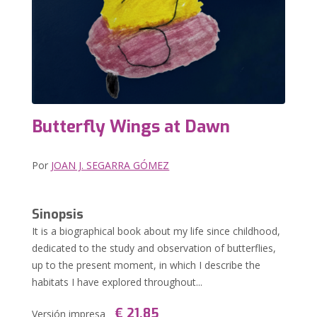
Butterfly Wings at Dawn
Por
JOAN J. SEGARRA GÓMEZ
Sinopsis
It is a biographical book about my life since childhood,
dedicated to the study and observation of butterflies,
up to the present moment, in which I describe the
habitats I have explored throughout...
€ 21,85
Versión impresa