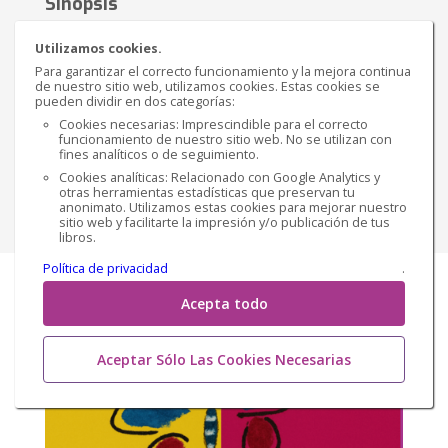
Sinopsis
EL LIBRO CONTIENE EL ESTUDIO DE LAS
Utilizamos cookies.
MARIPOSAS DIURNAS Y NOCTURNAS ASI COMO EL
Para garantizar el correcto funcionamiento y la mejora continua
OPTIMO ESTABLECIMIENTO DEL AMBIENTE PARA
de nuestro sitio web, utilizamos cookies. Estas cookies se
QUE TODO EL TERRENO ESTE PREPARADO PARA EL
pueden dividir en dos categorías:
VUELO DE TODO TIPO DE INSECTOS Y OT...
Cookies necesarias: Imprescindible para el correcto
funcionamiento de nuestro sitio web. No se utilizan con
fines analíticos o de seguimiento.
€ 20,26
Versión impresa
Cookies analíticas: Relacionado con Google Analytics y
otras herramientas estadísticas que preservan tu
anonimato. Utilizamos estas cookies para mejorar nuestro
Comprar
sitio web y facilitarte la impresión y/o publicación de tus
libros.
Política de privacidad
.
Acepta todo
Aceptar Sólo Las Cookies Necesarias