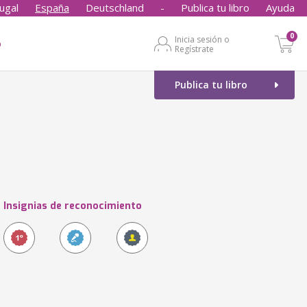
ugal
España
Deutschland
-
Publica tu libro
Ayuda
0
Inicia sesión o
o
Regístrate
Publica tu libro
Insignias de reconocimiento