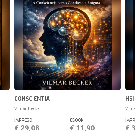
CONSCIENTIA
HSI
Vilmar Becker
Vilm
IMPRESO
EBOOK
IMP
€ 29,08
€ 11,90
€ 