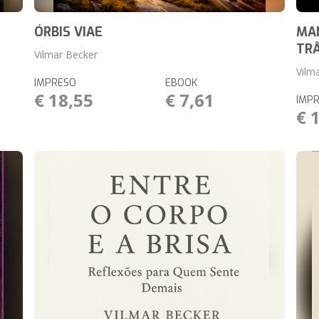
ÓRBIS VIAE
MA
TR
Vilmar Becker
Vilm
IMPRESO
EBOOK
€ 18,55
€ 7,61
IMP
€ 