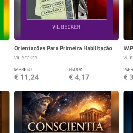
Orientações Para Primeira Habilitação
IM
VIL BECKER
Vil. 
IMPRESO
EBOOK
IMP
€ 11,24
€ 4,17
€ 