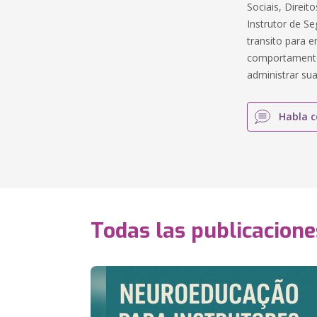
Sociais, Direi
Instrutor de S
transito para 
comportamento
administrar s
Habla c
Todas las publicacione