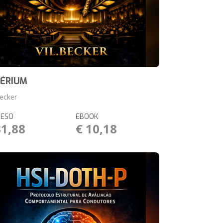
PÉRIUM
Becker
RESO
EBOOK
31,88
€ 10,18