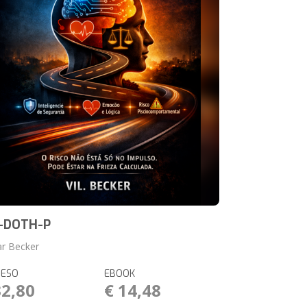
-DOTH-P
ar Becker
RESO
EBOOK
32,80
€ 14,48