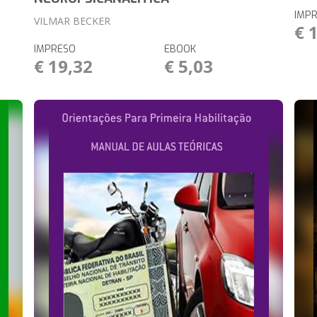
IMP
VILMAR BECKER
€ 
IMPRESO
EBOOK
€ 19,32
€ 5,03