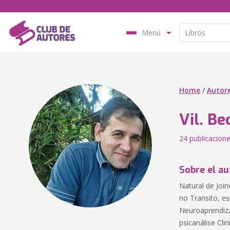
Menú
Home
/
Autor
Vil. Be
24 publicacion
Sobre el au
Natural de Join
no Transito, e
Neuroaprendiza
psicanálise Cli