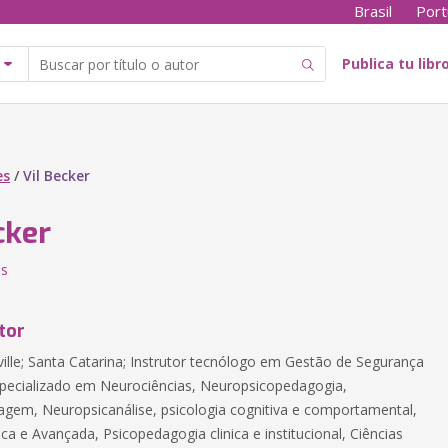
Brasil
Port
Publica tu libr
es
/
Vil Becker
cker
es
tor
ville; Santa Catarina; Instrutor tecnólogo em Gestão de Segurança
specializado em Neurociências, Neuropsicopedagogia,
gem, Neuropsicanálise, psicologia cognitiva e comportamental,
nica e Avançada, Psicopedagogia clinica e institucional, Ciências