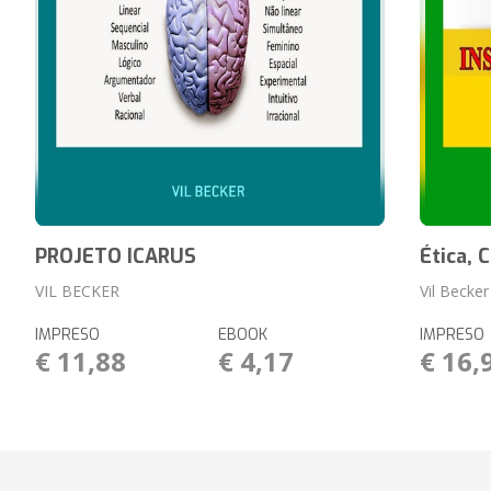
PROJETO ICARUS
Ética,
VIL BECKER
Vil Becker
IMPRESO
EBOOK
IMPRESO
€ 11,88
€ 4,17
€ 16,