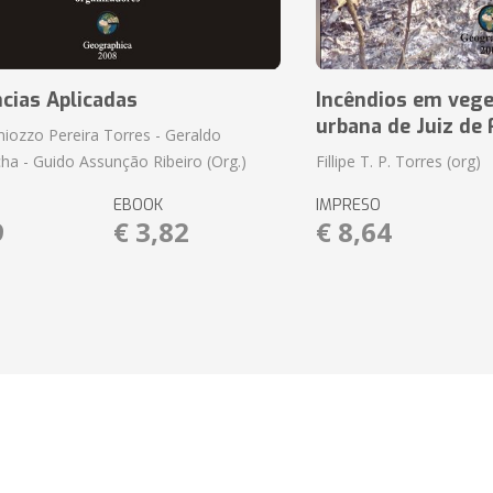
cias Aplicadas
Incêndios em vege
urbana de Juiz de
amiozzo Pereira Torres - Geraldo
ha - Guido Assunção Ribeiro (Org.)
Fillipe T. P. Torres (org)
EBOOK
IMPRESO
9
€ 3,82
€ 8,64