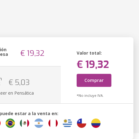
ión
€ 19,32
Valor total:
resa
€ 19,32
n
Comprar
€ 5,03
k
Leer en Pensática
*No incluye IVA.
 puede estar a la venta en: