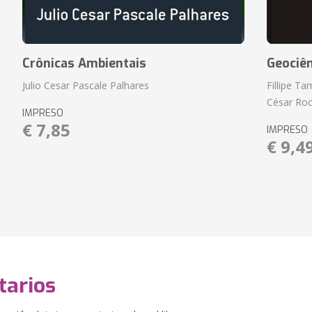
Crônicas Ambientais
Geociên
Julio Cesar Pascale Palhares
Fillipe T
César Roc
IMPRESO
€ 7,85
IMPRESO
€ 9,4
arios