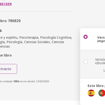
BECKER
libro: 786820
s
 y espíritu, Psicoterapia, Psicología Cognitiva,
Vers
imp
ía, Psicología, Ciencias Sociales, Ciencias
iencias
e libro
Versió
eBoo
xtracto
do visitada
1056
veces desde 12/03/2025
Este libro