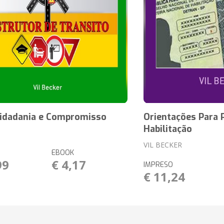
 Cidadania e Compromisso
Orientações Para 
Habilitação
VIL BECKER
EBOOK
99
€ 4,17
IMPRESO
€ 11,24