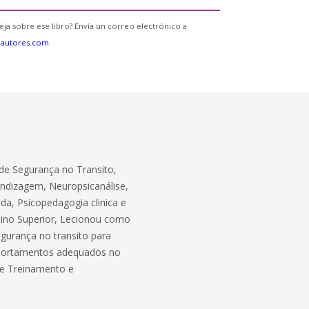
eja sobre ese libro? Envía un correo electrónico a
eautores.com
 de Segurança no Transito,
ndizagem, Neuropsicanálise,
ada, Psicopedagogia clinica e
nsino Superior, Lecionou como
egurança no transito para
mportamentos adequados no
de Treinamento e