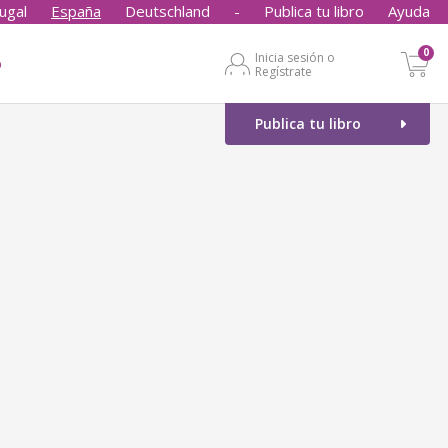
ugal
España
Deutschland
-
Publica tu libro
Ayuda
0
Inicia sesión o
o
Regístrate
Publica tu libro