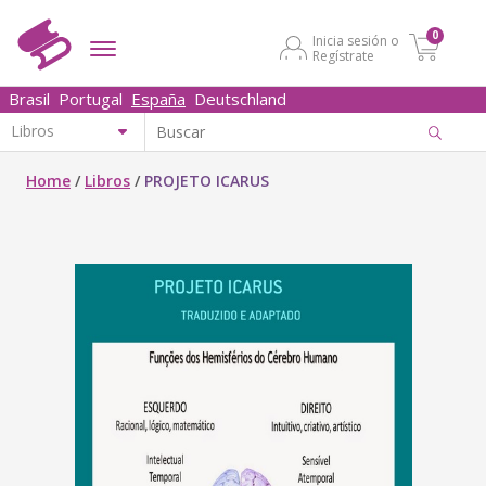
0
Inicia sesión o
Regístrate
Brasil
Portugal
España
Deutschland
Home
/
Libros
/
PROJETO ICARUS