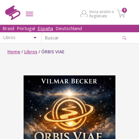
0
Inicia sesión o
Regístrate
Brasil
Portugal
España
Deutschland
Home
/
Libros
/
ÓRBIS VIAE