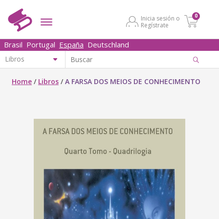
0
Inicia sesión o
Regístrate
Brasil
Portugal
España
Deutschland
Home
/
Libros
/
A FARSA DOS MEIOS DE CONHECIMENTO