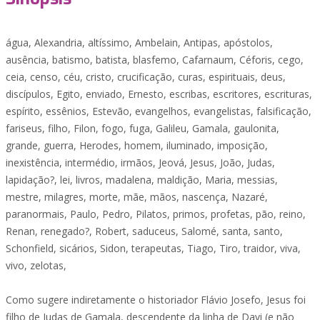
água, Alexandria, altíssimo, Ambelain, Antipas, apóstolos,
ausência, batismo, batista, blasfemo, Cafarnaum, Céforis, cego,
ceia, censo, céu, cristo, crucificação, curas, espirituais, deus,
discípulos, Egito, enviado, Ernesto, escribas, escritores, escrituras,
espírito, essênios, Estevão, evangelhos, evangelistas, falsificação,
fariseus, filho, Filon, fogo, fuga, Galileu, Gamala, gaulonita,
grande, guerra, Herodes, homem, iluminado, imposição,
inexistência, intermédio, irmãos, Jeová, Jesus, João, Judas,
lapidação?, lei, livros, madalena, maldição, Maria, messias,
mestre, milagres, morte, mãe, mãos, nascença, Nazaré,
paranormais, Paulo, Pedro, Pilatos, primos, profetas, pão, reino,
Renan, renegado?, Robert, saduceus, Salomé, santa, santo,
Schonfield, sicários, Sidon, terapeutas, Tiago, Tiro, traidor, viva,
vivo, zelotas,
Como sugere indiretamente o historiador Flávio Josefo, Jesus foi
filho de Judas de Gamala, descendente da linha de Davi (e não