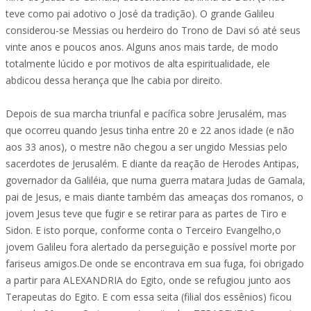
teve como pai adotivo o José da tradição). O grande Galileu
considerou-se Messias ou herdeiro do Trono de Davi só até seus
vinte anos e poucos anos. Alguns anos mais tarde, de modo
totalmente lúcido e por motivos de alta espiritualidade, ele
abdicou dessa herança que lhe cabia por direito.
Depois de sua marcha triunfal e pacífica sobre Jerusalém, mas
que ocorreu quando Jesus tinha entre 20 e 22 anos idade (e não
aos 33 anos), o mestre não chegou a ser ungido Messias pelo
sacerdotes de Jerusalém. E diante da reação de Herodes Antipas,
governador da Galiléia, que numa guerra matara Judas de Gamala,
pai de Jesus, e mais diante também das ameaças dos romanos, o
jovem Jesus teve que fugir e se retirar para as partes de Tiro e
Sidon. E isto porque, conforme conta o Terceiro Evangelho,o
jovem Galileu fora alertado da perseguição e possível morte por
fariseus amigos.De onde se encontrava em sua fuga, foi obrigado
a partir para ALEXANDRIA do Egito, onde se refugiou junto aos
Terapeutas do Egito. E com essa seita (filial dos essênios) ficou