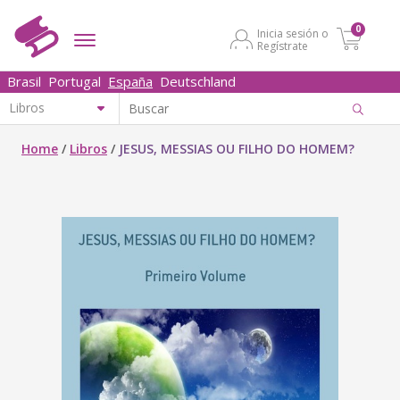
0
Inicia sesión o
Regístrate
Brasil
Portugal
España
Deutschland
Home
/
Libros
/
JESUS, MESSIAS OU FILHO DO HOMEM?