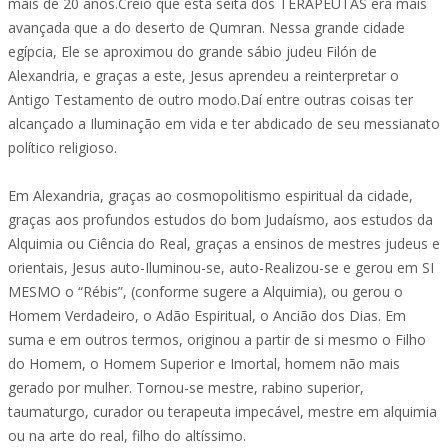
mais de 20 anos.Creio que esta seita dos TERAPEUTAS era mais
avançada que a do deserto de Qumran. Nessa grande cidade
egípcia, Ele se aproximou do grande sábio judeu Filón de
Alexandria, e graças a este, Jesus aprendeu a reinterpretar o
Antigo Testamento de outro modo.Daí entre outras coisas ter
alcançado a Iluminação em vida e ter abdicado de seu messianato
político religioso.
Em Alexandria, graças ao cosmopolitismo espiritual da cidade,
graças aos profundos estudos do bom Judaísmo, aos estudos da
Alquimia ou Ciência do Real, graças a ensinos de mestres judeus e
orientais, Jesus auto-Iluminou-se, auto-Realizou-se e gerou em SI
MESMO o “Rébis”, (conforme sugere a Alquimia), ou gerou o
Homem Verdadeiro, o Adão Espiritual, o Ancião dos Dias. Em
suma e em outros termos, originou a partir de si mesmo o Filho
do Homem, o Homem Superior e Imortal, homem não mais
gerado por mulher. Tornou-se mestre, rabino superior,
taumaturgo, curador ou terapeuta impecável, mestre em alquimia
ou na arte do real, filho do altíssimo.