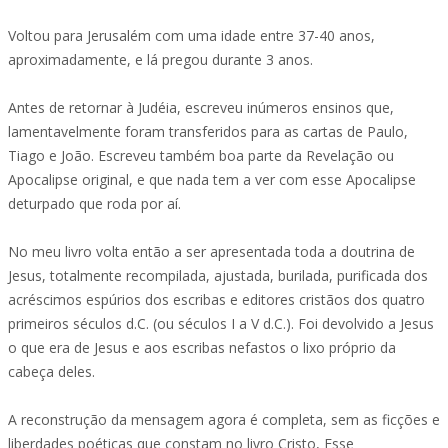
Voltou para Jerusalém com uma idade entre 37-40 anos,
aproximadamente, e lá pregou durante 3 anos.
Antes de retornar à Judéia, escreveu inúmeros ensinos que,
lamentavelmente foram transferidos para as cartas de Paulo,
Tiago e João. Escreveu também boa parte da Revelação ou
Apocalipse original, e que nada tem a ver com esse Apocalipse
deturpado que roda por aí.
No meu livro volta então a ser apresentada toda a doutrina de
Jesus, totalmente recompilada, ajustada, burilada, purificada dos
acréscimos espúrios dos escribas e editores cristãos dos quatro
primeiros séculos d.C. (ou séculos I a V d.C.). Foi devolvido a Jesus
o que era de Jesus e aos escribas nefastos o lixo próprio da
cabeça deles.
A reconstrução da mensagem agora é completa, sem as ficções e
liberdades poéticas que constam no livro Cristo, Esse