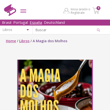
0
Inicia sesión o
Regístrate
Brasil
Portugal
España
Deutschland
Home
/
Libros
/
A Magia dos Molhos