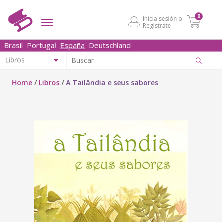
0
Inicia sesión o
Regístrate
Brasil
Portugal
España
Deutschland
Home
/
Libros
/
A Tailândia e seus sabores