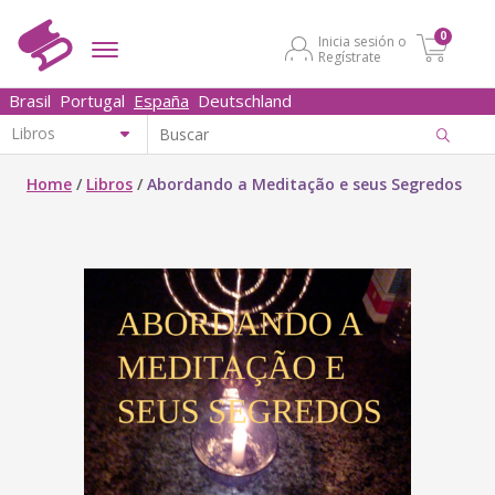
0
Inicia sesión o
Regístrate
Brasil
Portugal
España
Deutschland
Home
/
Libros
/
Abordando a Meditação e seus Segredos