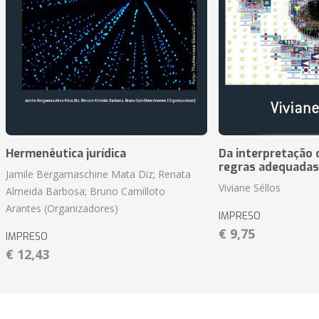
Hermenêutica jurídica
Da interpretação c
regras adequadas
Jamile Bergamaschine Mata Diz; Renata
Viviane Séllos
Almeida Barbosa; Bruno Camilloto
Arantes (Organizadores)
IMPRESO
€ 9,75
IMPRESO
€ 12,43