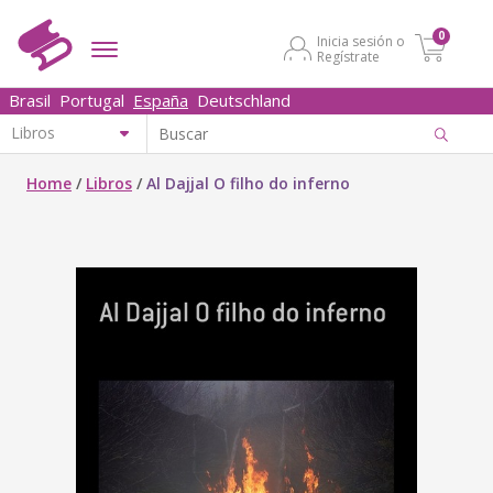
0
Inicia sesión o
Regístrate
Brasil
Portugal
España
Deutschland
Home
/
Libros
/
Al Dajjal O filho do inferno