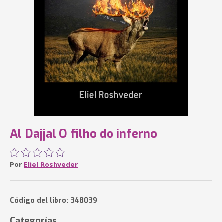
Al Dajjal O filho do inferno
Por
Eliel Roshveder
Código del libro: 348039
Categorías