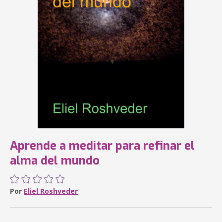
Aprende a meditar para refinar el
alma del mundo
Por
Eliel Roshveder