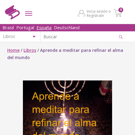
0
Inicia sesión o
Regístrate
Brasil
Portugal
España
Deutschland
Home
/
Libros
/
Aprende a meditar para refinar el alma
del mundo