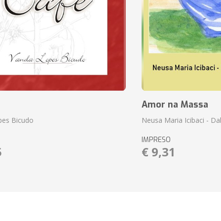
Amor na Massa
pes Bicudo
Neusa Maria Icibaci - Dali
IMPRESO
5
€ 9,31