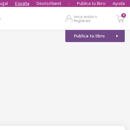
ugal
España
Deutschland
-
Publica tu libro
Ayuda
0
Inicia sesión o
o
Regístrate
Publica tu libro