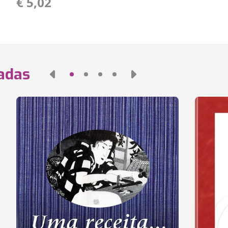
€ 5,02
nadas