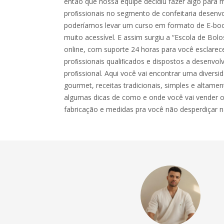
então que nossa equipe decidiu fazer algo para 
proﬁssionais no segmento de confeitaria desenv
poderíamos levar um curso em formato de E-boo
muito acessível. E assim surgiu a “Escola de Bol
online, com suporte 24 horas para você esclarec
proﬁssionais qualiﬁcados e dispostos a desenvol
proﬁssional. Aqui você vai encontrar uma diversid
gourmet, receitas tradicionais, simples e altame
algumas dicas de como e onde você vai vender o
fabricação e medidas pra você não desperdiçar n