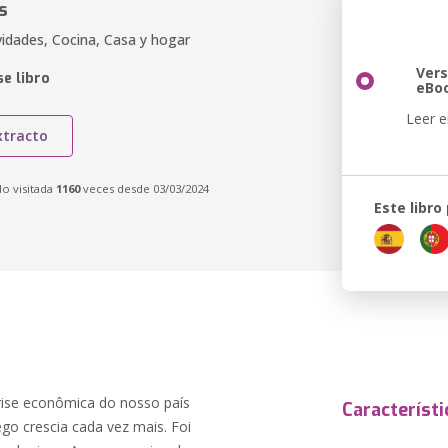
s
vidades, Cocina, Casa y hogar
Vers
e libro
eBo
Leer e
xtracto
do visitada
1160
veces desde 03/03/2024
Este libro
rise econômica do nosso país
Característi
go crescia cada vez mais. Foi