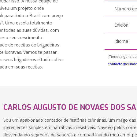
mudar isso. A nossa equipe de
olveu um projeto onde
Número de
k para todo o Brasil com preço
os”. Uma escola totalmente
Edición
er todas as suas dúvidas, com
ver o seu crescimento
Idioma
ade de receitas de brigadeiros
nte lucravas. Vamos te passar
¿Tienes alguna qu
s seus brigadeiros e tudo sobre
contacto@clubd
ada em suas receitas.
CARLOS AUGUSTO DE NOVAES DOS S
Sou um apaixonado contador de histórias culinárias, um mago das
ingredientes simples em narrativas irresistíveis. Navego pelos cor
desvendando segredos de sabores e compartilhando meu amor pe