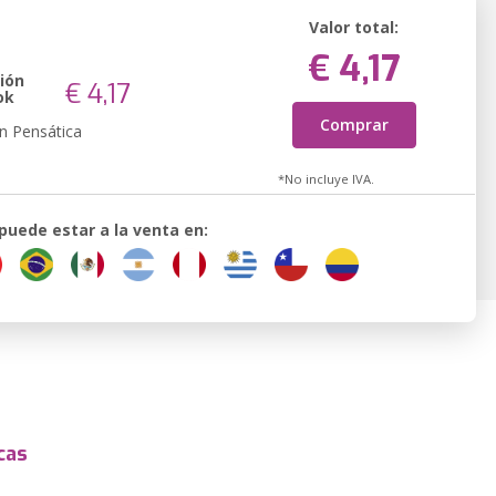
Valor total:
€ 4,17
ión
€ 4,17
ok
Comprar
n Pensática
*No incluye IVA.
 puede estar a la venta en:
cas