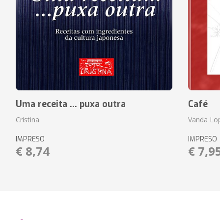
Uma receita ... puxa outra
Café
Cristina
Vanda Lo
IMPRESO
IMPRESO
€ 8,74
€ 7,9