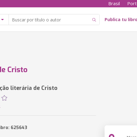
Brasil
Port
Publica tu libr
de Cristo
ão literária de Cristo
o
libro: 625643