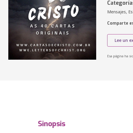
Categoría
Mensajes, Est
Comparte es
Lee un e
Esa página ha si
Sinopsis