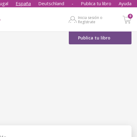
ugal
España
Deutschland
-
Publica tu libro
Ayuda
0
Inicia sesión o
o
Regístrate
Publica tu libro