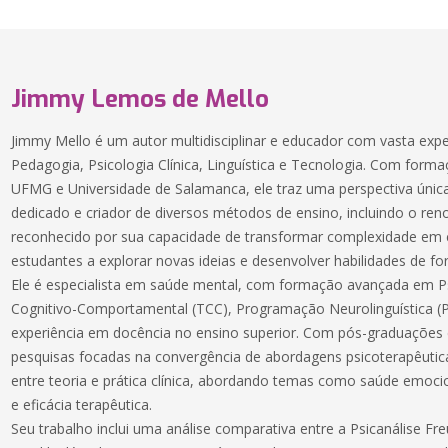
Jimmy Lemos de Mello
Jimmy Mello é um autor multidisciplinar e educador com vasta ex
Pedagogia, Psicologia Clínica, Linguística e Tecnologia. Com for
UFMG e Universidade de Salamanca, ele traz uma perspectiva única
dedicado e criador de diversos métodos de ensino, incluindo o r
reconhecido por sua capacidade de transformar complexidade em cl
estudantes a explorar novas ideias e desenvolver habilidades de for
Ele é especialista em saúde mental, com formação avançada em Psi
Cognitivo-Comportamental (TCC), Programação Neurolinguística (
experiência em docência no ensino superior. Com pós-graduações
pesquisas focadas na convergência de abordagens psicoterapêutica
entre teoria e prática clínica, abordando temas como saúde emoc
e eficácia terapêutica.
Seu trabalho inclui uma análise comparativa entre a Psicanálise Fre