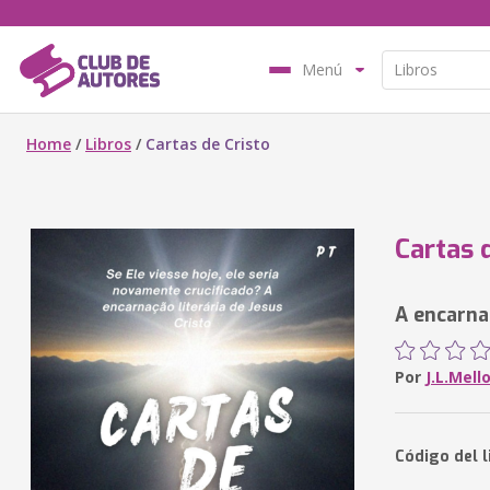
Menú
Home
/
Libros
/
Cartas de Cristo
Cartas 
A encarnaç
Por
J.L.Mell
Código del 