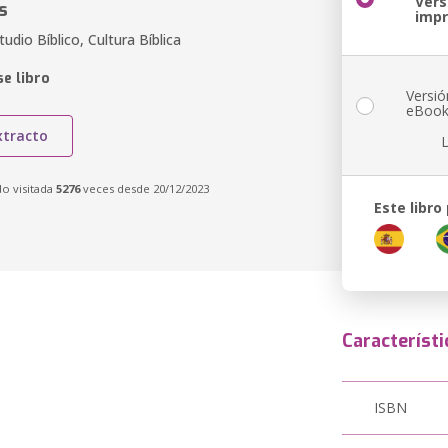
Vers
s
imp
udio Bíblico, Cultura Bíblica
e libro
Versió
eBoo
xtracto
do visitada
5276
veces desde 20/12/2023
Este libro
Característi
ISBN