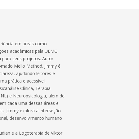
periência em áreas como
mações acadêmicas pela UEMG,
 para seus projetos. Autor
enomado Mello Method. Jimmy é
areza, ajudando leitores e
ma prática e acessível.
canálise Clínica, Terapia
PNL) e Neuropsicologia, além de
 em cada uma dessas áreas e
s, Jimmy explora a interseção
ional, desenvolvimento humano
udian e a Logoterapia de Viktor