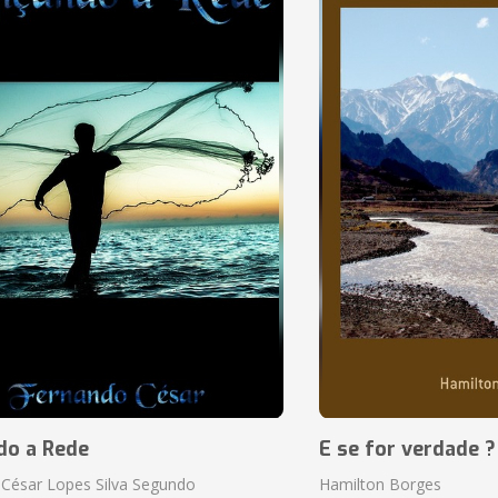
do a Rede
E se for verdade ?
César Lopes Silva Segundo
Hamilton Borges