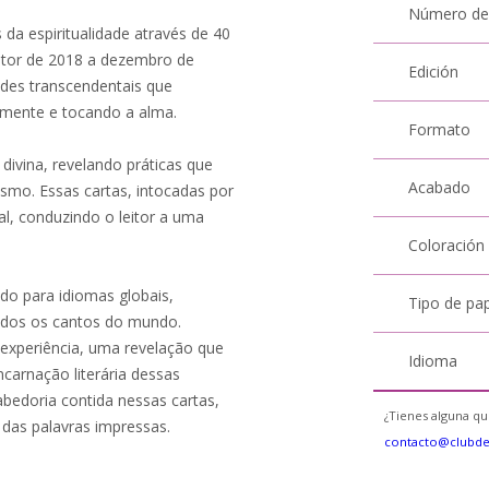
Número de
da espiritualidade através de 40
autor de 2018 a dezembro de
Edición
ades transcendentais que
 mente e tocando a alma.
Formato
divina, revelando práticas que
Acabado
smo. Essas cartas, intocadas por
al, conduzindo o leitor a uma
Coloración
ido para idiomas globais,
Tipo de pa
todos os cantos do mundo.
 experiência, uma revelação que
Idioma
ncarnação literária dessas
abedoria contida nessas cartas,
¿Tienes alguna qu
das palavras impressas.
contacto@clubd