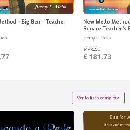
ethod - Big Ben - Teacher
New Mello Method
Square Teacher's 
Mello
Jimmy L. Mello
IMPRESO
,77
€ 181,73
Ver la lista completa