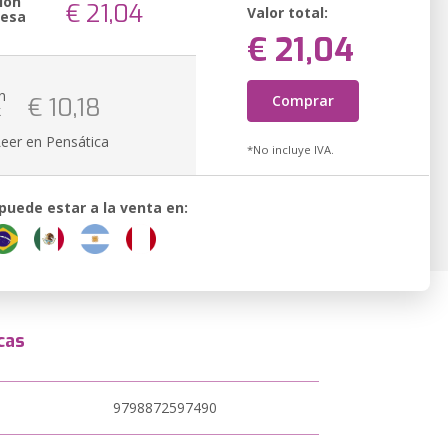
ión
€ 21,04
Valor total:
resa
€ 21,04
n
Comprar
€ 10,18
k
Leer en Pensática
*No incluye IVA.
 puede estar a la venta en:
cas
9798872597490