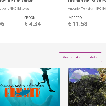
trás de um Olhar
Oceano de Paixões
eixeira/JPC Editores
Antonio Teixeira - JPC Ed
EBOOK
IMPRESO
06
€ 4,34
€ 11,58
Ver la lista completa