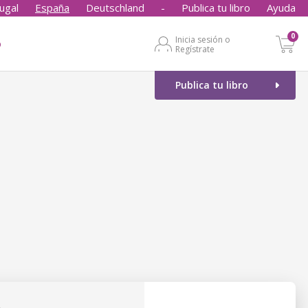
ugal
España
Deutschland
-
Publica tu libro
Ayuda
0
Inicia sesión o
o
Regístrate
Publica tu libro