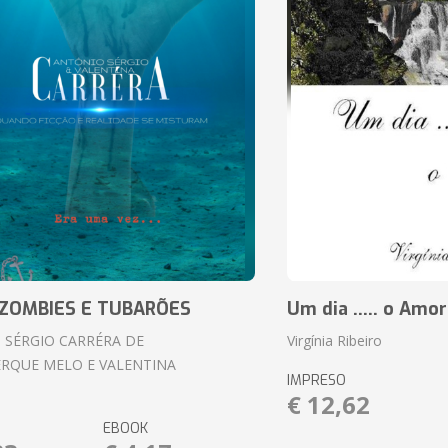
ZOMBIES E TUBARÕES
Um dia ..... o Amor
 SÉRGIO CARRÉRA DE
Virgínia Ribeiro
RQUE MELO E VALENTINA
IMPRESO
€ 12,62
EBOOK