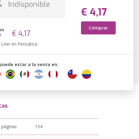
n
Indisponible
a
€ 4,17
Comprar
ón
€ 4,17
k
Leer en Pensática
 puede estar a la venta en:
cas
 páginas
154