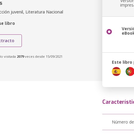
Versió
s
impres
cción juvenil, Literatura Nacional
e libro
Versi
eBoo
xtracto
do visitada
2079
veces desde 15/09/2021
Este libro
Característi
Número de