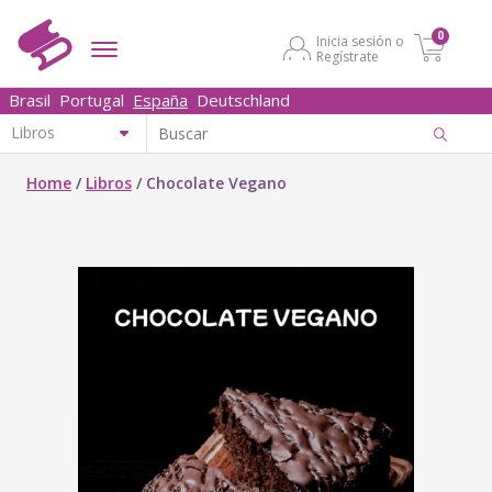
0
Inicia sesión o
Regístrate
Brasil
Portugal
España
Deutschland
Home
/
Libros
/
Chocolate Vegano