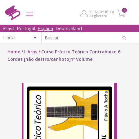
0
Inicia sesión o
Regístrate
Brasil
Portugal
España
Deutschland
Home
/
Libros
/
Curso Prático Teórico Contrabaixo 6
Cordas [não destro/canhoto]1º Volume