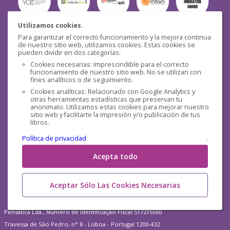
Utilizamos cookies.
Para garantizar el correcto funcionamiento y la mejora continua
Seguridad
de nuestro sitio web, utilizamos cookies. Estas cookies se
pueden dividir en dos categorías:
Cookies necesarias: Imprescindible para el correcto
funcionamiento de nuestro sitio web. No se utilizan con
fines analíticos o de seguimiento.
Cookies analíticas: Relacionado con Google Analytics y
otras herramientas estadísticas que preservan tu
Redes sociales
anonimato. Utilizamos estas cookies para mejorar nuestro
sitio web y facilitarte la impresión y/o publicación de tus
libros.
Política de privacidad
.
Acepta todo
Aceptar Sólo Las Cookies Necesarias
Pensática Lda., Número de Identificação Fiscal 517215560
Travessa de São Pedro, n° 8 - Lisboa - Portugal 1200-432