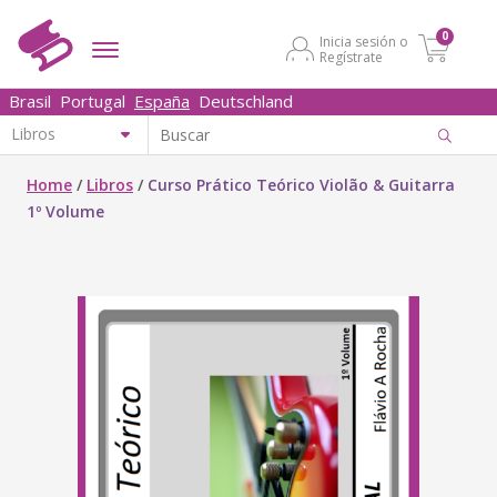
0
Inicia sesión o
Regístrate
Brasil
Portugal
España
Deutschland
Home
/
Libros
/
Curso Prático Teórico Violão & Guitarra
1º Volume