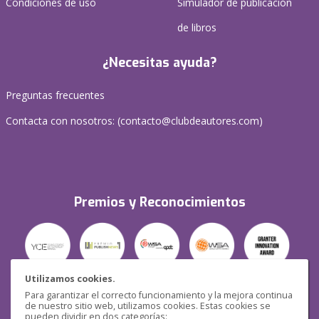
Condiciones de uso
Simulador de publicación
de libros
¿Necesitas ayuda?
Preguntas frecuentes
Contacta con nosotros: (
contacto@clubdeautores.com
)
Premios y Reconocimientos
Utilizamos cookies.
Para garantizar el correcto funcionamiento y la mejora continua
Seguridad
de nuestro sitio web, utilizamos cookies. Estas cookies se
pueden dividir en dos categorías: