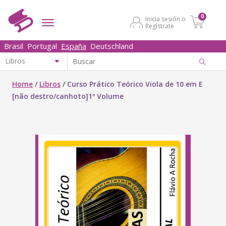
0
Inicia sesión o
Regístrate
Brasil
Portugal
España
Deutschland
Home
/
Libros
/
Curso Prático Teórico Viola de 10 em E
[não destro/canhoto]1º Volume