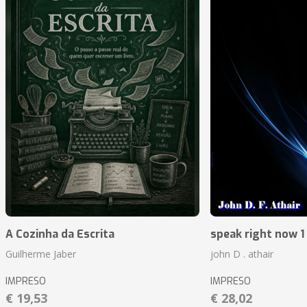
A Cozinha da Escrita
speak right now 1 
Guilherme Jaber
john D . athair
IMPRESO
IMPRESO
€ 19,53
€ 28,02