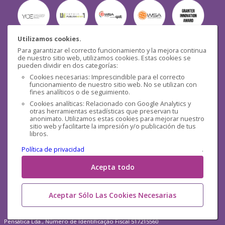
Utilizamos cookies.
Para garantizar el correcto funcionamiento y la mejora continua
Seguridad
de nuestro sitio web, utilizamos cookies. Estas cookies se
pueden dividir en dos categorías:
Cookies necesarias: Imprescindible para el correcto
funcionamiento de nuestro sitio web. No se utilizan con
fines analíticos o de seguimiento.
Cookies analíticas: Relacionado con Google Analytics y
otras herramientas estadísticas que preservan tu
Redes sociales
anonimato. Utilizamos estas cookies para mejorar nuestro
sitio web y facilitarte la impresión y/o publicación de tus
libros.
Política de privacidad
.
Acepta todo
Aceptar Sólo Las Cookies Necesarias
Pensática Lda., Número de Identificação Fiscal 517215560