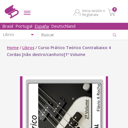
0
Inicia sesión o
Regístrate
Brasil
Portugal
España
Deutschland
Home
/
Libros
/
Curso Prático Teórico Contrabaixo 4
Cordas [não destro/canhoto]1º Volume