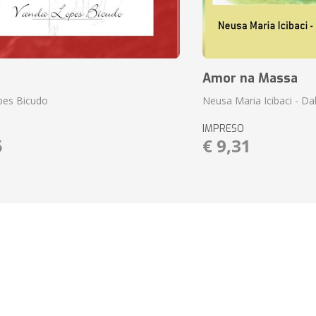
Amor na Massa
pes Bicudo
Neusa Maria Icibaci - Dali
IMPRESO
5
€ 9,31