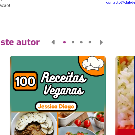
contacto@clubd
ração!
este autor