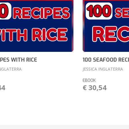
IPES WITH RICE
100 SEAFOOD REC
INGLATERRA
JESSICA INGLATERRA
EBOOK
44
€ 30,54