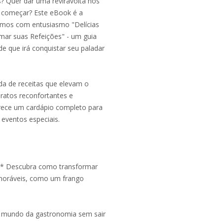
? Quer dar uma reviravolta nos
e começar? Este eBook é a
amos com entusiasmo "Delícias
ormar suas Refeições" - um guia
ade que irá conquistar seu paladar
a de receitas que elevam o
atos reconfortantes e
ferece um cardápio completo para
 eventos especiais.
:** Descubra como transformar
moráveis, como um frango
lo mundo da gastronomia sem sair