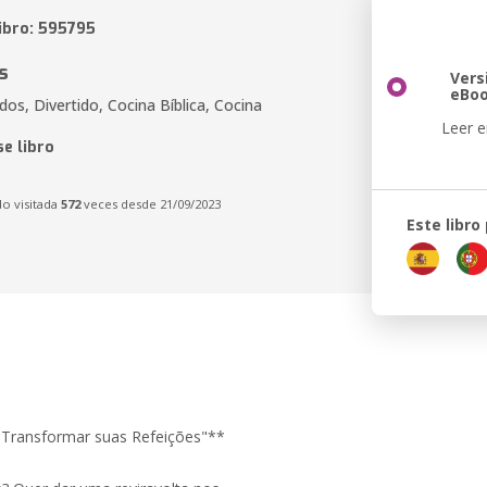
libro: 595795
s
Vers
eBo
os, Divertido, Cocina Bíblica, Cocina
Leer e
e libro
do visitada
572
veces desde 21/09/2023
Este libro
ra Transformar suas Refeições"**