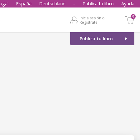
ugal
España
Deutschland
-
Publica tu libro
Ayuda
0
Inicia sesión o
o
Regístrate
Publica tu libro