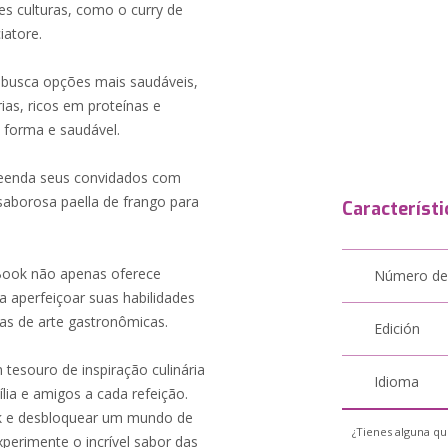
s culturas, como o curry de
iatore.
ê busca opções mais saudáveis,
as, ricos em proteínas e
 forma e saudável.
preenda seus convidados com
aborosa paella de frango para
Característi
eBook não apenas oferece
Número de
a aperfeiçoar suas habilidades
ras de arte gastronômicas.
Edición
tesouro de inspiração culinária
Idioma
lia e amigos a cada refeição.
ok e desbloquear um mundo de
¿Tienes alguna qu
perimente o incrível sabor das