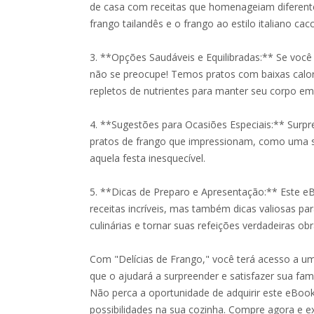
de casa com receitas que homenageiam diferente
frango tailandês e o frango ao estilo italiano cacc
3. **Opções Saudáveis e Equilibradas:** Se voc
não se preocupe! Temos pratos com baixas calori
repletos de nutrientes para manter seu corpo em
4. **Sugestões para Ocasiões Especiais:** Sur
pratos de frango que impressionam, como uma s
aquela festa inesquecível.
5. **Dicas de Preparo e Apresentação:** Este 
receitas incríveis, mas também dicas valiosas par
culinárias e tornar suas refeições verdadeiras ob
Com "Delícias de Frango," você terá acesso a um 
que o ajudará a surpreender e satisfazer sua famí
Não perca a oportunidade de adquirir este eBo
possibilidades na sua cozinha. Compre agora e ex