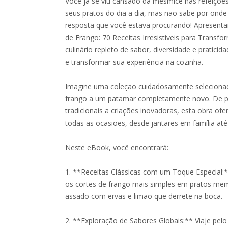
Você já se viu cansado da mesmice nas refeições
seus pratos do dia a dia, mas não sabe por ond
resposta que você estava procurando! Apresent
de Frango: 70 Receitas Irresistíveis para Transf
culinário repleto de sabor, diversidade e praticid
e transformar sua experiência na cozinha.
Imagine uma coleção cuidadosamente selecionad
frango a um patamar completamente novo. De pr
tradicionais a criações inovadoras, esta obra o
todas as ocasiões, desde jantares em família até
Neste eBook, você encontrará:
1. **Receitas Clássicas com um Toque Especial
os cortes de frango mais simples em pratos me
assado com ervas e limão que derrete na boca.
2. **Exploração de Sabores Globais:** Viaje pe