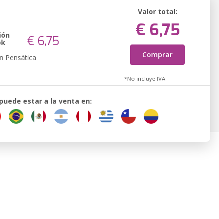
Valor total:
€ 6,75
ión
€ 6,75
ok
Comprar
n Pensática
*No incluye IVA.
 puede estar a la venta en: