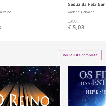
Seduzida Pela Gan
arvalho
Abdenal Carvalho
EBOOK
3
€ 5,03
Ver la lista completa