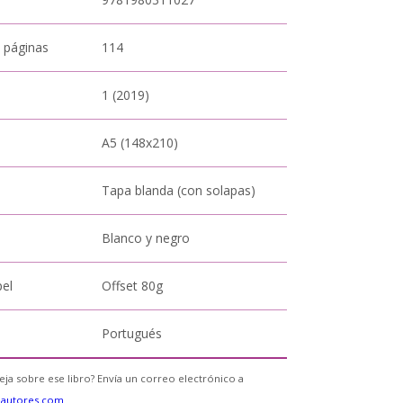
 páginas
114
1 (2019)
A5 (148x210)
Tapa blanda (con solapas)
Blanco y negro
pel
Offset 80g
Portugués
eja sobre ese libro? Envía un correo electrónico a
eautores.com