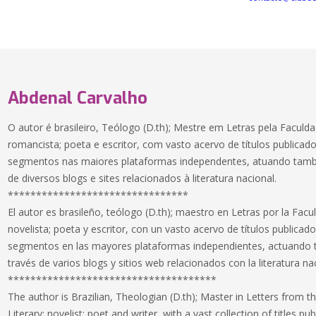
Abdenal Carvalho
O autor é brasileiro, Teólogo (D.th); Mestre em Letras pela Faculda
romancista; poeta e escritor, com vasto acervo de títulos publicado
segmentos nas maiores plataformas independentes, atuando tam
de diversos blogs e sites relacionados à literatura nacional.
********************************
El autor es brasileño, teólogo (D.th); maestro en Letras por la Facul
novelista; poeta y escritor, con un vasto acervo de títulos publicado
segmentos en las mayores plataformas independientes, actuando 
través de varios blogs y sitios web relacionados con la literatura na
*************************************
The author is Brazilian, Theologian (D.th); Master in Letters from t
Literary; novelist; poet and writer, with a vast collection of titles pub