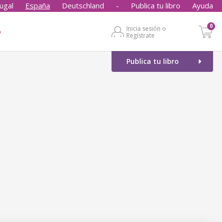
ugal
España
Deutschland
-
Publica tu libro
Ayuda
0
Inicia sesión o
o
Regístrate
Publica tu libro