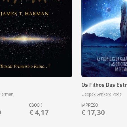
o
Os Filhos Das Estr
 Harman
Deepak Sankara Veda
EBOOK
IMPRESO
9
€ 4,17
€ 17,30