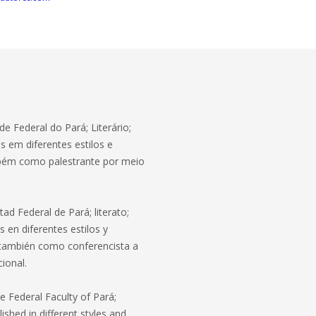
de Federal do Pará; Literário;
s em diferentes estilos e
bém como palestrante por meio
tad Federal de Pará; literato;
s en diferentes estilos y
también como conferencista a
cional.
he Federal Faculty of Pará;
lished in different styles and