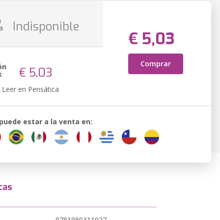
n
Indisponible
a
€ 5,03
Comprar
ón
€ 5,03
k
Leer en Pensática
 puede estar a la venta en:
cas
9781980311027