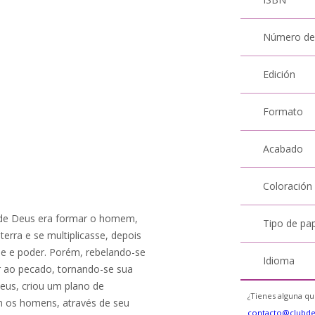
Número de
Edición
Formato
Acabado
Coloración
o de Deus era formar o homem,
Tipo de pa
erra e se multiplicasse, depois
de e poder. Porém, rebelando-se
Idioma
r ao pecado, tornando-se sua
eus, criou um plano de
¿Tienes alguna qu
om os homens, através de seu
contacto@clubd