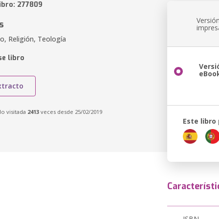
ibro: 277809
Versió
s
impres
co, Religión, Teología
e libro
Versi
eBoo
xtracto
do visitada
2413
veces desde 25/02/2019
Este libro
Característi
ISBN