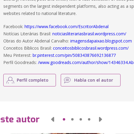
segments on the largest independent platforms, also acting as a s
websites related to national literature.
Facebook:
https://www.facebook.com/EscritorAbdenal
Notícias Literárias Brasil:
noticiasliterariasbrasil.wordpress.com/
Obras do Autor Abdenal Carvalho:
imagensdapaixao.blogspot.com
Conceitos Bíblicos Brasil:
conceitosbiblicosbrasil.wordpress.com/
Meu Pinterest:
br.pinterest.com/pin/508343876692136877
Perfil Goodreads:
/www.goodreads.com/author/show/14346334.Ab
Perfil completo
Habla con el autor
este autor