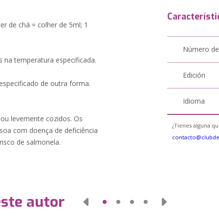
Característi
er de chá = colher de 5ml; 1
Número de
s na temperatura especificada.
Edición
specificado de outra forma.
Idioma
 ou levemente cozidos. Os
¿Tienes alguna qu
ssoa com doença de deficiência
contacto@clubd
risco de salmonela.
este autor