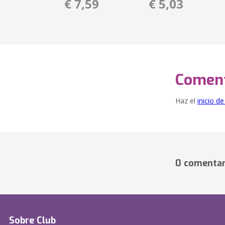
€ 7,59
€ 5,03
Coment
Haz el
inicio d
0 comentar
Sobre Club