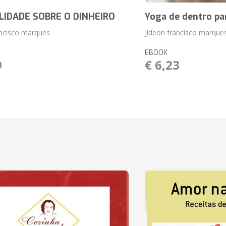
IDADE SOBRE O DINHEIRO
Yoga de dentro pa
ancisco marques
Jideon francisco marque
EBOOK
9
€ 6,23