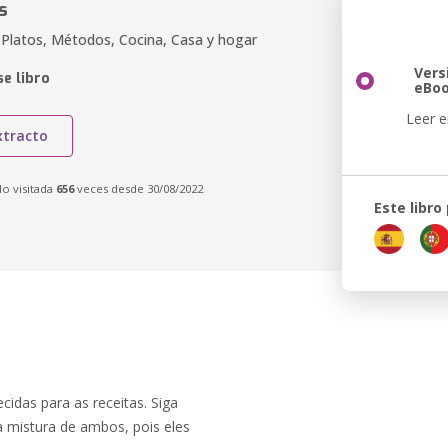
s
, Platos, Métodos, Cocina, Casa y hogar
Vers
e libro
eBo
Leer e
xtracto
do visitada
656
veces desde 30/08/2022
Este libro
idas para as receitas. Siga
 mistura de ambos, pois eles