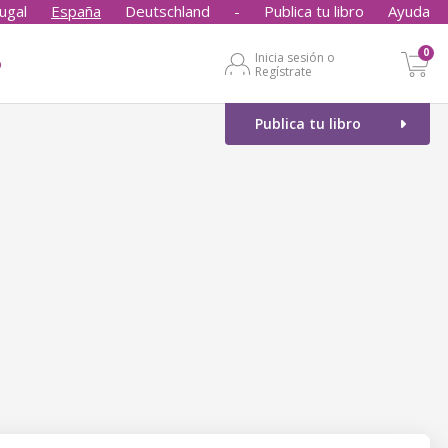
ugal
España
Deutschland
-
Publica tu libro
Ayuda
0
Inicia sesión o
o
Regístrate
Publica tu libro