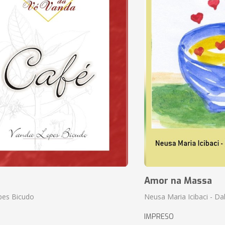
Amor na Massa
pes Bicudo
Neusa Maria Icibaci - Dali
IMPRESO