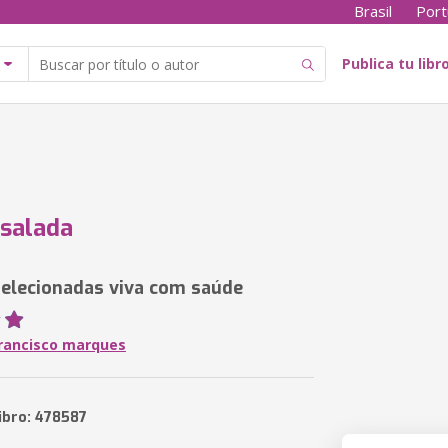
Brasil
Port
Publica tu libr
 salada
selecionadas viva com saúde
francisco marques
ibro: 478587