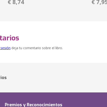
€ 8,74
€ 7,9
arios
e sesión
deja tu comentario sobre el libro.
ios
Premios y Reconocimientos