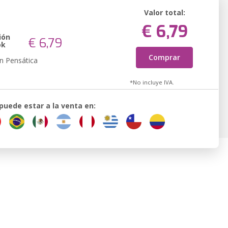
Valor total:
€ 6,79
ión
€ 6,79
ok
Comprar
n Pensática
*No incluye IVA.
 puede estar a la venta en: