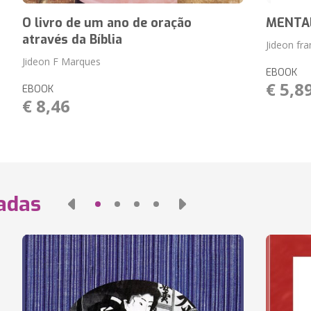
O livro de um ano de oração
MENTAL
através da Bíblia
Jideon fr
Jideon F Marques
EBOOK
€ 5,8
EBOOK
€ 8,46
nadas