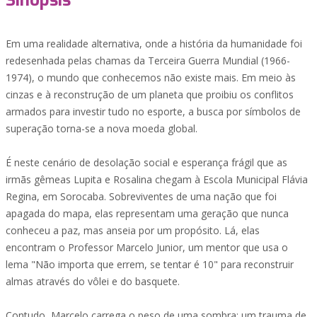
Sinopsis
Em uma realidade alternativa, onde a história da humanidade foi
redesenhada pelas chamas da Terceira Guerra Mundial (1966-
1974), o mundo que conhecemos não existe mais. Em meio às
cinzas e à reconstrução de um planeta que proibiu os conflitos
armados para investir tudo no esporte, a busca por símbolos de
superação torna-se a nova moeda global.
É neste cenário de desolação social e esperança frágil que as
irmãs gêmeas Lupita e Rosalina chegam à Escola Municipal Flávia
Regina, em Sorocaba. Sobreviventes de uma nação que foi
apagada do mapa, elas representam uma geração que nunca
conheceu a paz, mas anseia por um propósito. Lá, elas
encontram o Professor Marcelo Junior, um mentor que usa o
lema "Não importa que errem, se tentar é 10" para reconstruir
almas através do vôlei e do basquete.
Contudo, Marcelo carrega o peso de uma sombra: um trauma de