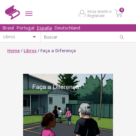
0
Inicia sesión o
Regístrate
Brasil
Portugal
España
Deutschland
Home
/
Libros
/
Faça a Diferença