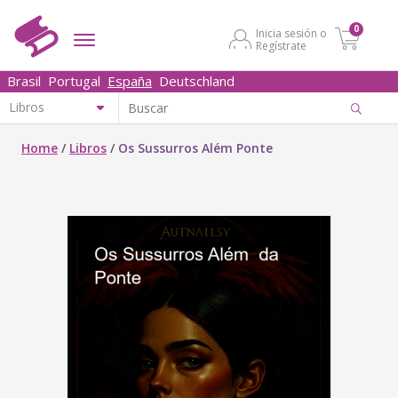
0
Inicia sesión o
Regístrate
Brasil
Portugal
España
Deutschland
Home
/
Libros
/
Os Sussurros Além Ponte