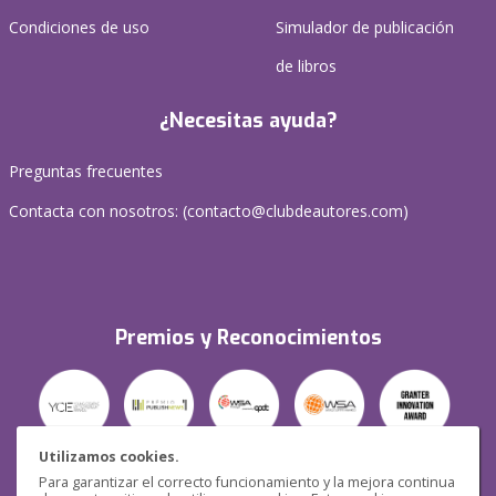
Condiciones de uso
Simulador de publicación
de libros
¿Necesitas ayuda?
Preguntas frecuentes
Contacta con nosotros: (
contacto@clubdeautores.com
)
Premios y Reconocimientos
Utilizamos cookies.
Para garantizar el correcto funcionamiento y la mejora continua
Seguridad