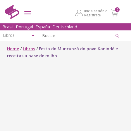
0
Inicia sesión o
Regístrate
Brasil
Portugal
España
Deutschland
Home
/
Libros
/
Festa do Muncunzá do povo Kanindé e
receitas a base de milho