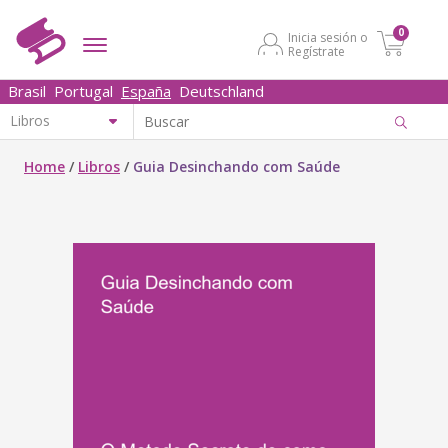
0
Inicia sesión o
Regístrate
Brasil
Portugal
España
Deutschland
Home
/
Libros
/
Guia Desinchando com Saúde