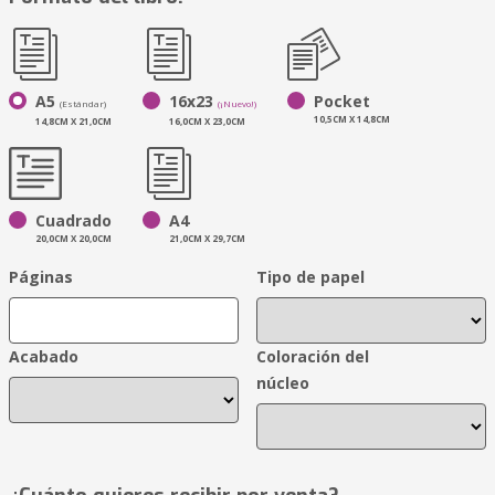
A5
16x23
Pocket
(Estándar)
(¡Nuevo!)
10,5CM X 14,8CM
14,8CM X 21,0CM
16,0CM X 23,0CM
Cuadrado
A4
20,0CM X 20,0CM
21,0CM X 29,7CM
Páginas
Tipo de papel
Acabado
Coloración del
núcleo