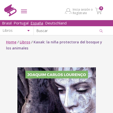
0
Inicia sesión o
Regístrate
Brasil
Portugal
España
Deutschland
Home
/
Libros
/
Kaxak: la niña protectora del bosque y
los animales