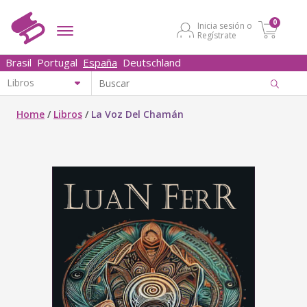
0
Inicia sesión o
Regístrate
Brasil
Portugal
España
Deutschland
Home
/
Libros
/
La Voz Del Chamán