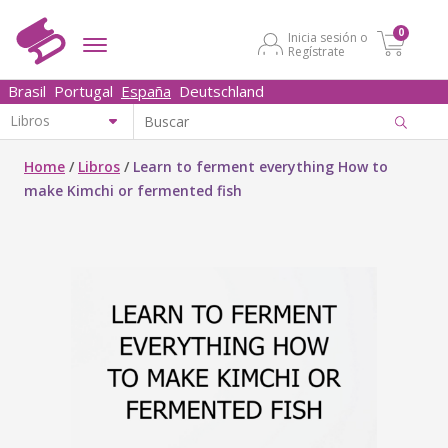
0
Inicia sesión o
Regístrate
Brasil
Portugal
España
Deutschland
Home
/
Libros
/
Learn to ferment everything How to
make Kimchi or fermented fish