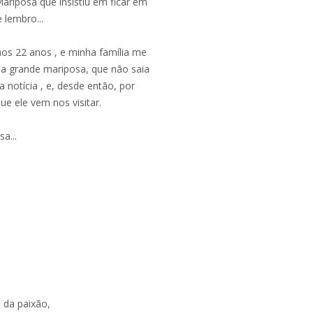
riposa que insistiu em ficar em
lembro...
os 22 anos , e minha família me
a grande mariposa, que não saia
 notícia , e, desde então, por
ue ele vem nos visitar.
a...
 da paixão,