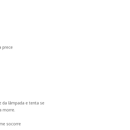
a prece
z da lâmpada e tenta se
a morre.
 me socorre