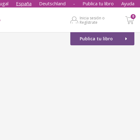
ugal
España
Deutschland
-
Publica tu libro
Ayuda
0
Inicia sesión o
o
Regístrate
Publica tu libro