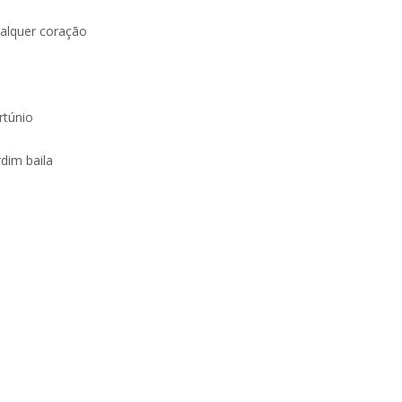
ualquer coração
rtúnio
dim baila