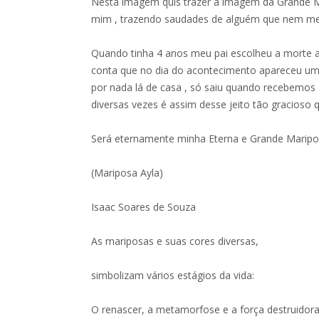
Nesta imagem quis trazer a imagem da Grande Ma
mim , trazendo saudades de alguém que nem me 
Quando tinha 4 anos meu pai escolheu a morte a
conta que no dia do acontecimento apareceu um
por nada lá de casa , só saiu quando recebemos a
diversas vezes é assim desse jeito tão gracioso q
Será eternamente minha Eterna e Grande Maripos
(Mariposa Ayla)
Isaac Soares de Souza
As mariposas e suas cores diversas,
simbolizam vários estágios da vida:
O renascer, a metamorfose e a força destruidora