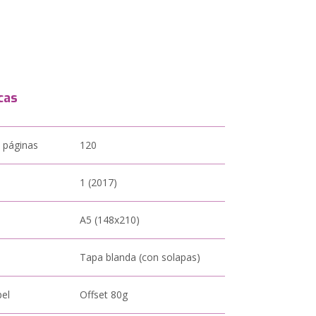
cas
 páginas
120
1 (2017)
A5 (148x210)
Tapa blanda (con solapas)
pel
Offset 80g