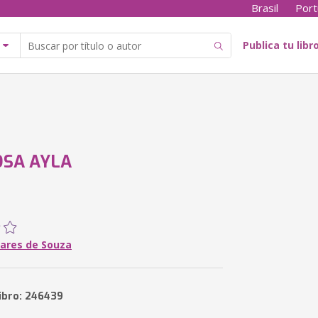
Brasil
Port
Publica tu libr
SA AYLA
oares de Souza
libro: 246439