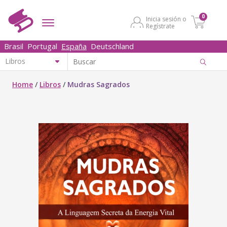
0
Inicia sesión o
Regístrate
Brasil
Portugal
España
Deutschland
Home
/
Libros
/
Mudras Sagrados