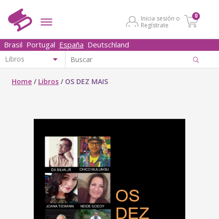
0
Inicia sesión o
Regístrate
Brasil
Portugal
España
Deutschland
Home
/
Libros
/
OS DEZ MAIS