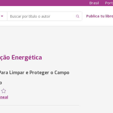
Brasil
Port
Publica tu libr
ação Energética
Para Limpar e Proteger o Campo
o
neal