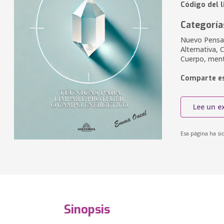
Código del l
Categoría
Nuevo Pensam
Alternativa,
Cuerpo, ment
Comparte es
Lee un e
Esa página ha si
Sinopsis