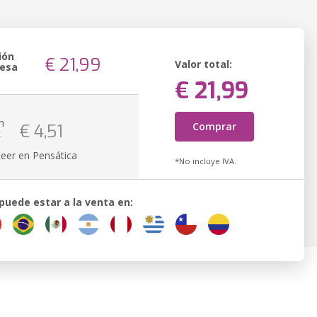
ión
€ 21,99
Valor total:
resa
€ 21,99
n
Comprar
€ 4,51
k
Leer en Pensática
*No incluye IVA.
 puede estar a la venta en: