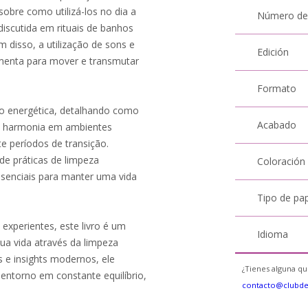
obre como utilizá-los no dia a
Número de
 discutida em rituais de banhos
m disso, a utilização de sons e
Edición
enta para mover e transmutar
Formato
ão energética, detalhando como
Acabado
a harmonia em ambientes
e períodos de transição.
de práticas de limpeza
Coloración
ssenciais para manter uma vida
Tipo de pa
 experientes, este livro é um
Idioma
a vida através da limpeza
 e insights modernos, ele
¿Tienes alguna qu
 entorno em constante equilíbrio,
contacto@clubd