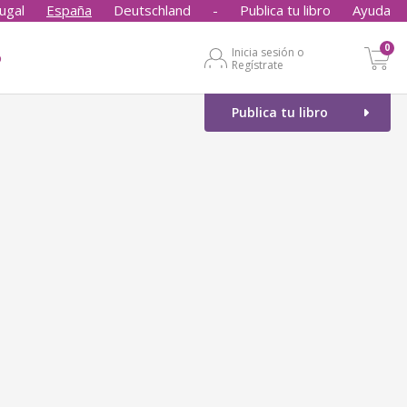
ugal
España
Deutschland
-
Publica tu libro
Ayuda
0
Inicia sesión o
o
Regístrate
Publica tu libro