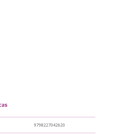
cas
9798227042620