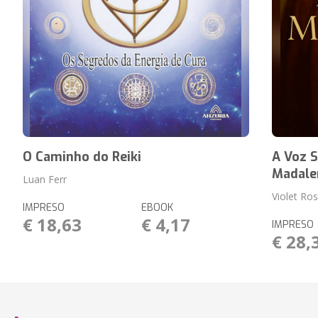
O Caminho do Reiki
A Voz S
Madale
Luan Ferr
Violet Ro
IMPRESO
EBOOK
€ 18,63
€ 4,17
IMPRESO
€ 28,