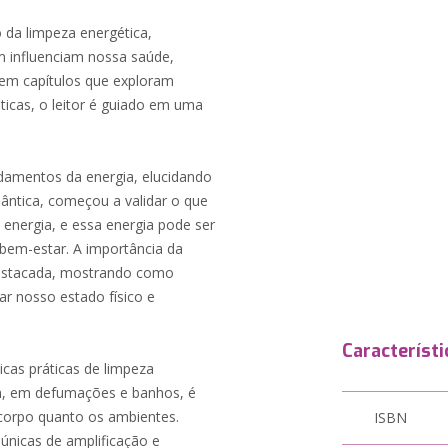
da limpeza energética,
m influenciam nossa saúde,
 em capítulos que exploram
áticas, o leitor é guiado em uma
ndamentos da energia, elucidando
uântica, começou a validar o que
 energia, e essa energia pode ser
bem-estar. A importância da
estacada, mostrando como
r nosso estado físico e
Característi
icas práticas de limpeza
im, em defumações e banhos, é
corpo quanto os ambientes.
ISBN
 únicas de amplificação e