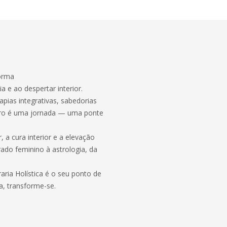
forma
a e ao despertar interior.
pias integrativas, sabedorias
livro é uma jornada — uma ponte
a cura interior e a elevação
rado feminino à astrologia, da
aria Holística é o seu ponto de
a, transforme-se.