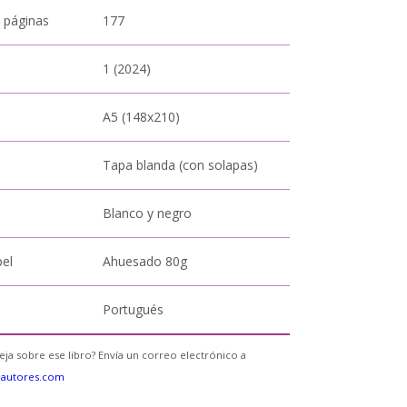
 páginas
177
1 (2024)
A5 (148x210)
Tapa blanda (con solapas)
Blanco y negro
pel
Ahuesado 80g
Portugués
eja sobre ese libro? Envía un correo electrónico a
eautores.com