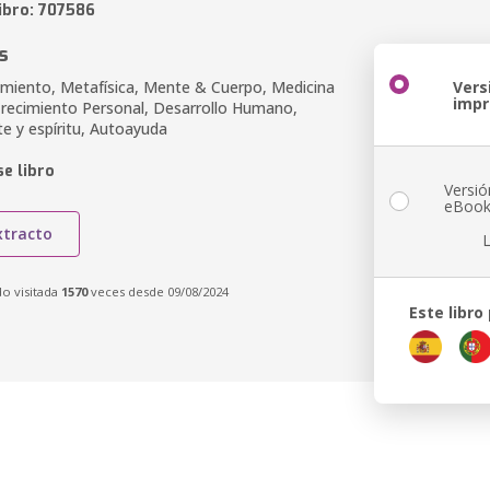
ibro: 707586
s
iento, Metafísica, Mente & Cuerpo, Medicina
Vers
imp
 Crecimiento Personal, Desarrollo Humano,
e y espíritu, Autoayuda
e libro
Versió
eBoo
xtracto
do visitada
1570
veces desde 09/08/2024
Este libro