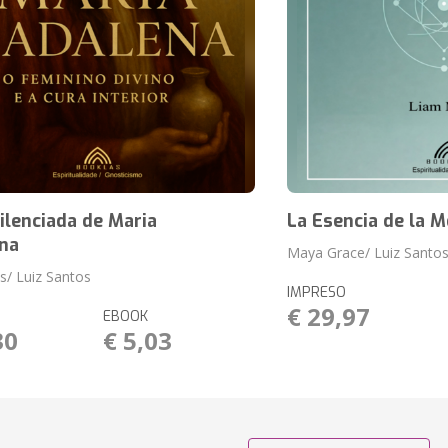
ilenciada de Maria
La Esencia de la M
na
Maya Grace/ Luiz Santo
ss/ Luiz Santos
IMPRESO
€ 29,97
EBOOK
30
€ 5,03