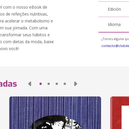
el com o nosso eBook de
Edición
s de refeições nutritivas,
ara acelerar o metabolismo e
Idioma
 em sua jornada. Com uma
 transformar seus hábitos e
¿Tienes alguna qu
o com dietas da moda, baixe
contacto@clubd
ovo você!
nadas