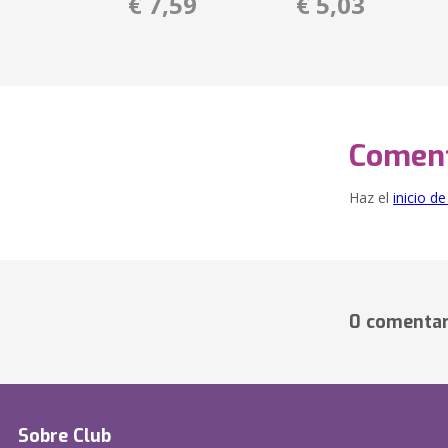
€ 7,59
€ 5,03
Coment
Haz el
inicio d
0 comentar
Sobre Club