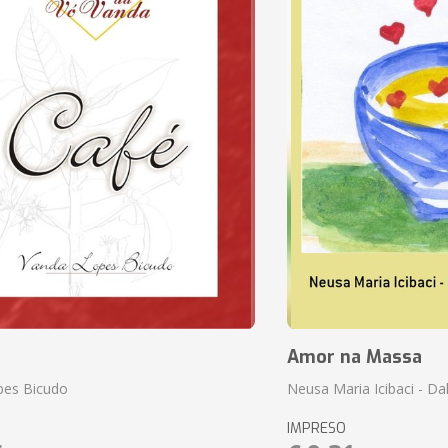
Amor na Massa
pes Bicudo
Neusa Maria Icibaci - Dali
IMPRESO