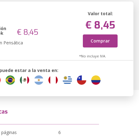
Valor total:
€ 8,45
ión
€ 8,45
ok
Comprar
n Pensática
*No incluye IVA.
 puede estar a la venta en:
cas
 páginas
6