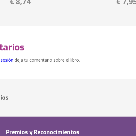
€ 8,74
€ 7,9
arios
e sesión
deja tu comentario sobre el libro.
ios
Premios y Reconocimientos