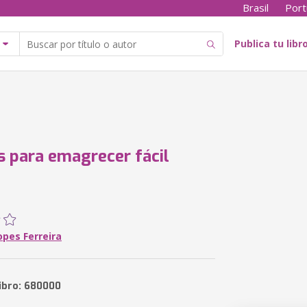
Brasil
Port
Publica tu libr
s para emagrecer fácil
opes Ferreira
libro: 680000