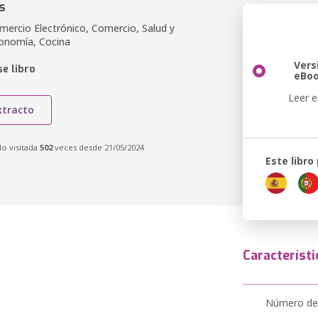
s
mercio Electrónico, Comercio, Salud y
conomía, Cocina
Vers
e libro
eBo
Leer e
xtracto
do visitada
502
veces desde 21/05/2024
Este libro
Característi
Número de