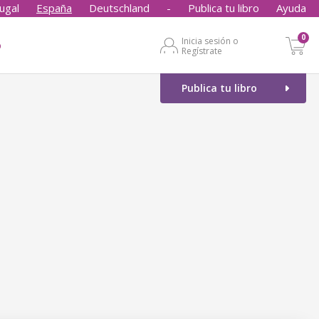
ugal
España
Deutschland
-
Publica tu libro
Ayuda
0
Inicia sesión o
o
Regístrate
Publica tu libro