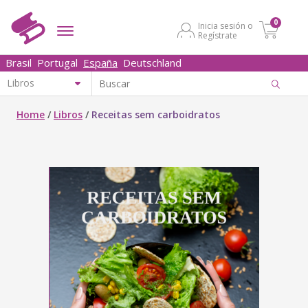
0
Inicia sesión o
Regístrate
Brasil
Portugal
España
Deutschland
Home
/
Libros
/
Receitas sem carboidratos