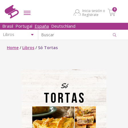
0
Inicia sesión o
Regístrate
Brasil
Portugal
España
Deutschland
Home
/
Libros
/
Só Tortas