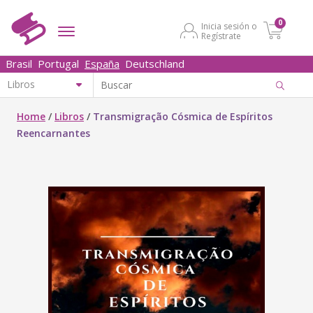
0
Inicia sesión o
Regístrate
Brasil
Portugal
España
Deutschland
Home
/
Libros
/
Transmigração Cósmica de Espíritos
Reencarnantes