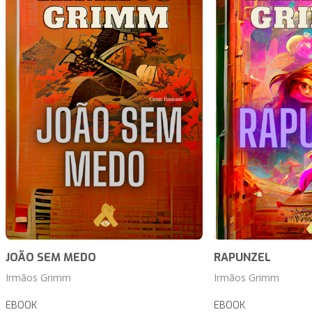
JOÃO SEM MEDO
RAPUNZEL
Irmãos Grimm
Irmãos Grimm
EBOOK
EBOOK