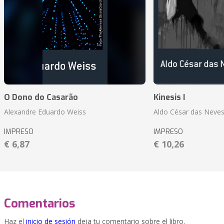
O Dono do Casarão
Kinesis I
Alexandre Eduardo Weiss
Aldo César das Neves
IMPRESO
IMPRESO
€ 6,87
€ 10,26
Comentarios
Haz el
inicio de sesión
deja tu comentario sobre el libro.