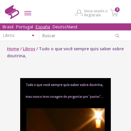
0
Inicia sesión o
Regístrate
Brasil
Portugal
España
Deutschland
Home
/
Libros
/
Tudo o que você sempre quis saber sobre
doutrina,