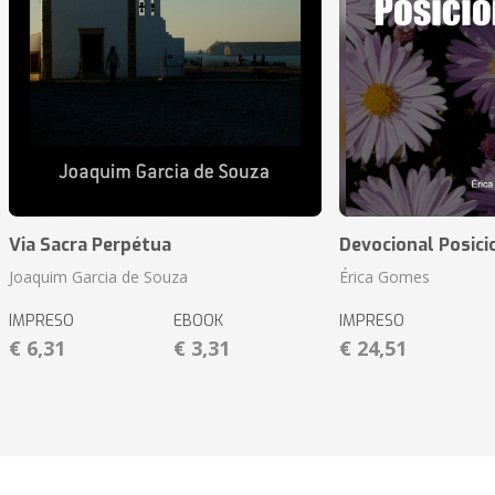
Via Sacra Perpétua
Devocional Posic
Joaquim Garcia de Souza
Érica Gomes
IMPRESO
EBOOK
IMPRESO
€ 6,31
€ 3,31
€ 24,51