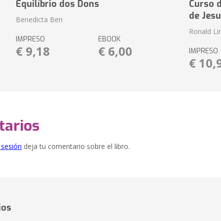
Equilíbrio dos Dons
Curso d
de Jesu
Benedicta Ben
Ronald L
IMPRESO
EBOOK
€ 9,18
€ 6,00
IMPRESO
€ 10,
arios
e sesión
deja tu comentario sobre el libro.
ios