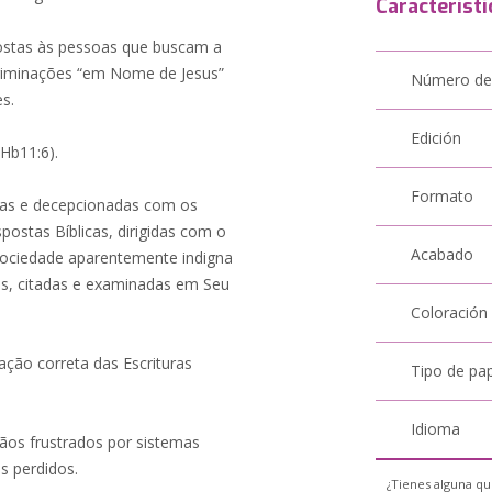
Característi
ostas às pessoas que buscam a
riminações “em Nome de Jesus”
Número de
es.
Edición
Hb11:6).
Formato
as e decepcionadas com os
espostas Bíblicas, dirigidas com o
Acabado
sociedade aparentemente indigna
ns, citadas e examinadas em Seu
Coloración
ação correta das Escrituras
Tipo de pa
Idioma
stãos frustrados por sistemas
s perdidos.
¿Tienes alguna qu