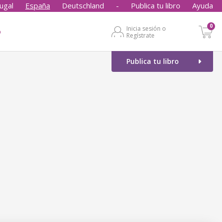
ugal
España
Deutschland
-
Publica tu libro
Ayuda
0
Inicia sesión o
o
Regístrate
Publica tu libro