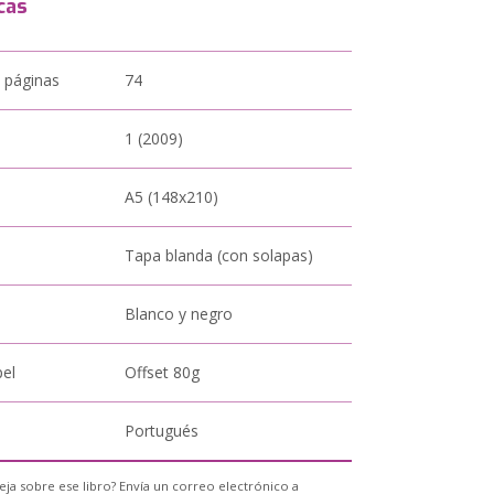
cas
 páginas
74
1 (2009)
A5 (148x210)
Tapa blanda (con solapas)
Blanco y negro
pel
Offset 80g
Portugués
eja sobre ese libro? Envía un correo electrónico a