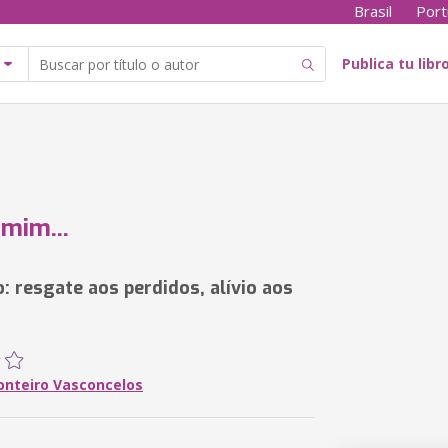
Brasil
Port
Publica tu libr
 mim...
: resgate aos perdidos, alívio aos
onteiro Vasconcelos