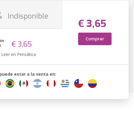
n
Indisponible
a
€ 3,65
Comprar
ón
€ 3,65
k
Leer en Pensática
 puede estar a la venta en: