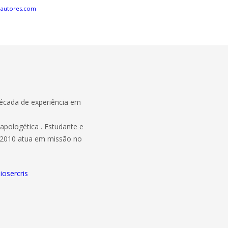
eautores.com
écada de experiência em
apologética . Estudante e
e 2010 atua em missão no
iosercris