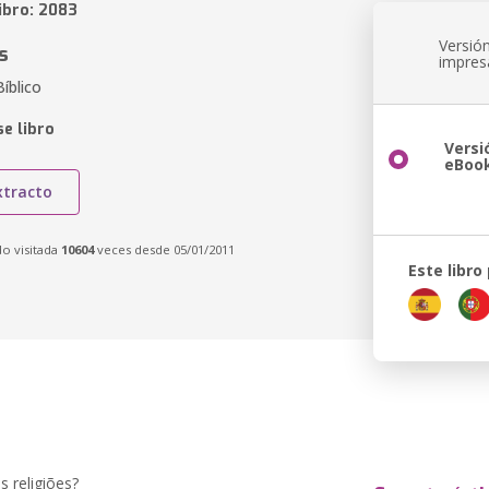
ibro: 2083
Versió
s
impres
íblico
e libro
Versi
eBoo
xtracto
do visitada
10604
veces desde 05/01/2011
Este libro
 religiões?