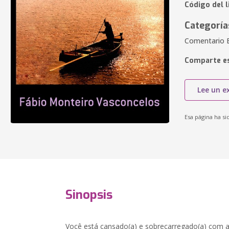
Código del l
Categoría
Comentario B
Comparte es
Lee un e
Esa página ha si
Sinopsis
Você está cansado(a) e sobrecarregado(a) com as