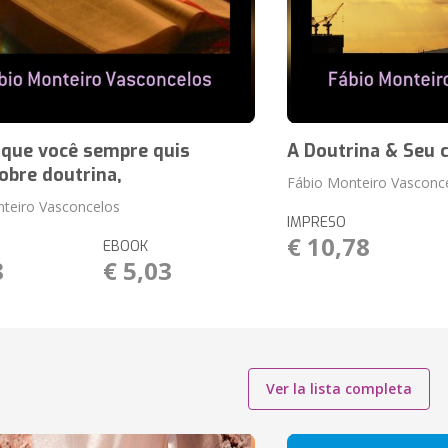
 que você sempre quis
A Doutrina & Seu 
obre doutrina,
Fábio Monteiro Vasconc
teiro Vasconcelos
IMPRESO
€ 10,78
EBOOK
8
€ 5,03
Ver la lista completa